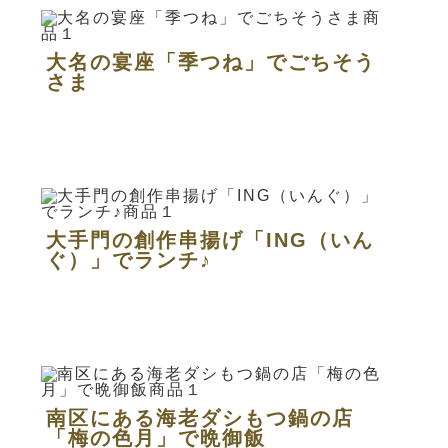
大名の宴座「季つね」でごちそう
さま
大手門の創作串揚げ「ING（いん
ぐ）」でランチ♪
南区にある海老ダシもつ鍋の店
「梅の色月」で晩御飯