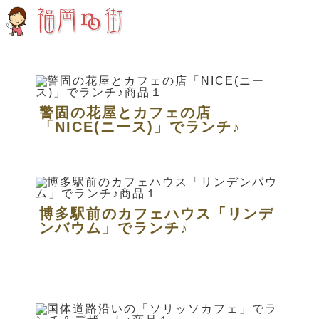
警固の花屋とカフェの店
「NICE(ニース)」でランチ♪
博多駅前のカフェハウス「リンデ
ンバウム」でランチ♪