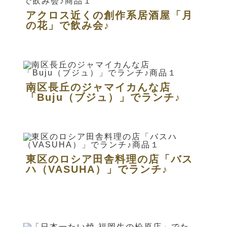
アクロス近くの創作系居酒屋「月
の花」で飲み会♪
南区長丘のジャマイカんな店
「Buju（ブジュ）」でランチ♪
東区のロシア田舎料理の店「バス
ハ（VASUHA）」でランチ♪