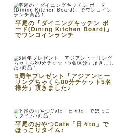
平尾の「ダイニングキッチン ボ
ード(Dining Kitchen Board)」
でワンコインランチ
5周年プレゼント「アジアンヒー
リングちゃくら80分チケット5名
様分」頂きました♪
平尾のおやつCafe「日々to」で
ほっこりタイム♪