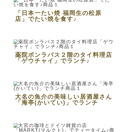
「日本一たい焼 福岡生の松原
店」でたい焼を食す♪
薬院ボンラパス２階のタイ料理店
「ゲウチャイ」でランチ♪
大名の魚介の美味しい居酒屋さん
「海亭(かいてい)」でランチ