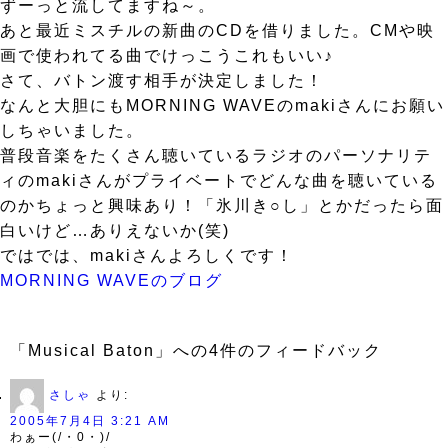
ずーっと流してますね～。
あと最近ミスチルの新曲のCDを借りました。CMや映
画で使われてる曲でけっこうこれもいい♪
さて、バトン渡す相手が決定しました！
なんと大胆にもMORNING WAVEのmakiさんにお願い
しちゃいました。
普段音楽をたくさん聴いているラジオのパーソナリテ
ィのmakiさんがプライベートでどんな曲を聴いている
のかちょっと興味あり！「氷川き○し」とかだったら面
白いけど…ありえないか(笑)
ではでは、makiさんよろしくです！
MORNING WAVEのブログ
「Musical Baton」への4件のフィードバック
さしゃ
より:
2005年7月4日 3:21 AM
わぁー(/・0・)/