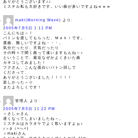
ありがとうございます♪♪
ミスチル私も大好きです。いい曲が多いですよねｗｗｗ
maki(Morning Wave)
より:
2005年7月5日 1:11 PM
こんにちは～！
バトンを渡してもらった、Ｍａｋｉです。
選曲、難しいですよね・・・。
気分だったり、天気だったり
その時々で聞く曲って違いますもんね～♪
ということで、最近なぜかよくきいた曲
カキコしてみました！
フクさん、こんな面白いバトン回して
くださって、
ありがとうございました！！！！！
楽しかった～☆
またよろしくです！
管理人
より:
2005年7月5日 11:22 PM
＞さしゃさん
遅くなってしまいましたね～。
ミスチルはカラオケでよく歌いますよぉ♪
♪＞p（>へ<)
＞makiさん