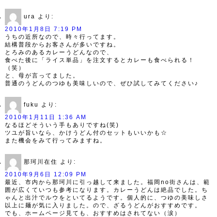
ura
より:
2010年1月8日 7:19 PM
うちの近所なので、時々行ってます。
結構普段からお客さんが多いですね。
とろみのあるカレーうどんなので、
食べた後に「ライス単品」を注文するとカレーも食べられる！
（笑）
と、母が言ってました。
普通のうどんのつゆも美味しいので、ぜひ試してみてください♪
fuku
より:
2010年1月11日 1:36 AM
なるほどそういう手もありですね(笑)
ツユが旨いなら、かけうどん付のセットもいいかも☆
また機会をみて行ってみますね。
那珂川在住
より:
2010年9月6日 12:09 PM
最近、市内から那珂川に引っ越して来ました。福岡no街さんは、範
囲が広くていつも参考になります。カレーうどんは絶品でした。ち
ゃんと出汁でルウをといてるようです。個人的に、つゆの美味しさ
以上に麺が気に入りました。ので、ざるうどんがおすすめです。
でも、ホームページ見ても、おすすめはされてない（涙）