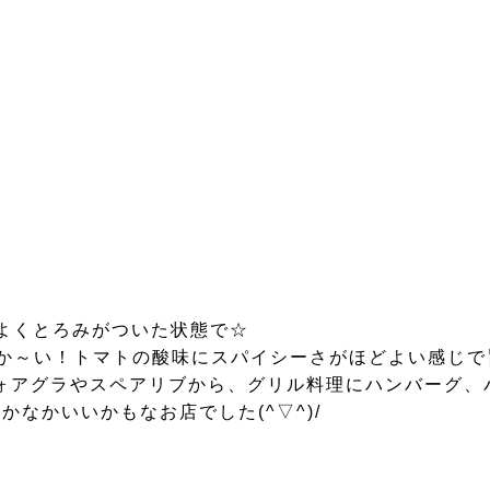
よくとろみがついた状態で☆
か～い！トマトの酸味にスパイシーさがほどよい感じで旨
ォアグラやスペアリブから、グリル料理にハンバーグ、パ
なかいいかもなお店でした(^▽^)/