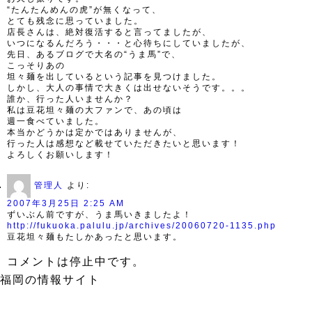
“たんたんめんの虎”が無くなって、
とても残念に思っていました。
店長さんは、絶対復活すると言ってましたが、
いつになるんだろう・・・と心待ちにしていましたが、
先日、あるブログで大名の“うま馬”で、
こっそりあの
坦々麺を出しているという記事を見つけました。
しかし、大人の事情で大きくは出せないそうです。。。
誰か、行った人いませんか？
私は豆花坦々麺の大ファンで、あの頃は
週一食べていました。
本当かどうかは定かではありませんが、
行った人は感想など載せていただきたいと思います！
よろしくお願いします！
管理人
より:
2007年3月25日 2:25 AM
ずいぶん前ですが、うま馬いきましたよ！
http://fukuoka.palulu.jp/archives/20060720-1135.php
豆花坦々麺もたしかあったと思います。
コメントは停止中です。
福岡の情報サイト