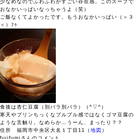
少なめなのでふわふわがすごい存在感。このスープで
おなかいっぱいなっちゃうよ（笑）
ご飯なくてよかったです。もうおなかいっぱい（＞３
＜）ﾌｩ
食後は杏仁豆腐（別バラ別バラ）（^▽^）
寒天やプリンちっくなプルプル感ではなくゴマ豆腐の
ような舌触り。なめらか…うーん、まったり？？
住所 福岡市中央区大名１丁目11（
地図
）
fujifumiさんのコメント