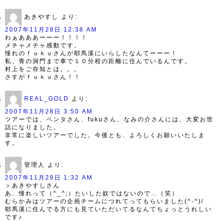
あきやすし
より:
2007年11月28日 12:38 AM
わぁあああーーー！！！！
メチャメチャ感動です。
憧れのｆｕｋｕさんが耶馬溪にいらしたなんてーーー！
私、青の洞門まで車で１０分程の距離に住んでいるんです。
村上をご存知とは。。。
さすがｆｕｋｕさん！！
REAL_GOLD
より:
2007年11月28日 3:50 AM
ツアーでは、ペンタさん、fukuさん、なみの介さんには、大変お世
話になりました。
非常に楽しいツアーでした。今後とも、よろしくお願いいたしま
す。
管理人
より:
2007年11月29日 1:32 AM
＞あきやすしさん
あ、憧れって（^_^;）たいした奴ではないので…（笑）
むらかみはツアーの企画チームにつれてってもらいました(^-^)/
耶馬溪に住んでる方にも見ていただいてるなんてちょっとうれしい
です♪