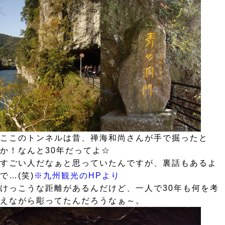
ここのトンネルは昔、禅海和尚さんが手で掘ったと
か！なんと30年だってよ☆
すごい人だなぁと思っていたんですが、裏話もあるよ
で…(笑)
※九州観光のHPより
けっこうな距離があるんだけど、一人で30年も何を考
えながら彫ってたんだろうなぁ～。