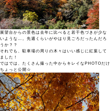
展望台からの景色は去年に比べると若干色づきが少な
いような…。先週くらいがやはり見ごろだったんだろ
うか？？
それでも、駐車場の周りの木々はいい感じに紅葉して
ました！
ではでは、たくさん撮った中からキレイなPHOTOだけ
ちょっと公開☆