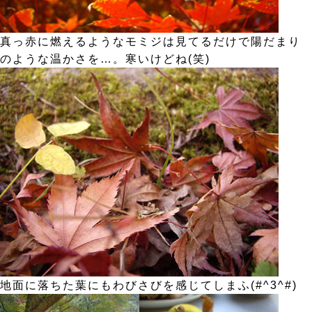
真っ赤に燃えるようなモミジは見てるだけで陽だまり
のような温かさを…。寒いけどね(笑)
地面に落ちた葉にもわびさびを感じてしまふ(#^3^#)