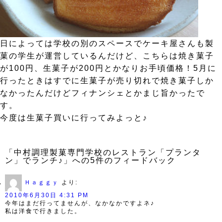
日によっては学校の別のスペースでケーキ屋さんも製
菓の学生が運営しているんだけど、こちらは焼き菓子
が100円、生菓子が200円とかなりお手頃価格！5月に
行ったときはすでに生菓子が売り切れで焼き菓子しか
なかったんだけどフィナンシェとかまじ旨かったで
す。
今度は生菓子買いに行ってみよっと♪
「中村調理製菓専門学校のレストラン「プランタ
ン」でランチ♪」への5件のフィードバック
Ｈａｇｇｙ
より:
2010年6月30日 4:31 PM
今年はまだ行ってませんが、なかなかですよネ♪
私は洋食で行きました。