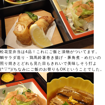
松花堂弁当は4品！これにご飯と漬物がついてます。
鯛サラダ造り・鶏馬鈴薯巻き揚げ・豚角煮・めだいの
照り焼きとどれも見た目もきれいで美味しそう打よ
(^▽^)/ちなみにご飯のお替りもOKということでした。