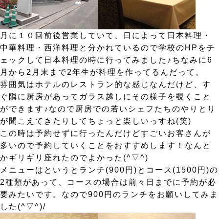
月に１０回前後営業していて、日によって日本料理・
中華料理・西洋料理と分かれているので学校のHPをチ
ェックして日本料理の時に行ってみました♪ちなみに6
月から2月末まで2年生が料理を作ってるんだって。
雰囲気はホテルのレストラン的な感じなんだけど、す
ぐ隣に厨房があってガラス越しにその様子を覗くこと
ができます♪なので厨房での若いシェフたちのやりとり
が聞こえてきたりしてちょっと楽しいっすね(笑)
この時は予約せずに行ったんだけどすごいお客さんが
多いので予約していくことをおすすめします！なんと
かギリギリ座れたのでよかった(^▽^)
メニューはというとランチ(900円)とコース(1500円)の
2種類があって、コースの場合は前々日までに予約が必
要みたいです。なので900円のランチをお願いしてみま
した(^▽^)/