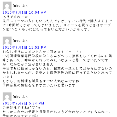
fuku
より:
2010年7月1日 10:04 AM
ありですね～☆
先日スイーツの方にもいったんですが、すごい行列で購入するまで
に1時間近くかかってしまいました。スイーツを買うときはオープ
ン前15分くらいには行っておいた方がいいかもっす。
fuyu
より:
2010年7月1日 11:52 PM
お久し振りにコメントさせて頂きます（＾－＾）
中村調理製菓専門学校の学生さんが作って接客もしてくれるのに興
味があって、昨年から行ってみたいなぁ～と思ってはいたンです
が、なかなか予定が合いません
平日で月に数回しかないのも、授業の一環としてだから仕方ないの
かもしれませんが、是非とも西洋料理の時に行ってみたいと思って
います
しかし、お料理も製菓もすごい人気なんですね！
予約必至の情報を忘れずにいたいと思います
fuku
より:
2010年7月9日 5:34 PM
ご無沙汰ですね(^▽^)/
たしかに自分の予定と営業日がちょうど合わないとですもんね～。
予約は必須ですょ(笑)