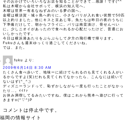
そのおかげでいろいろなお店を知ることができて…感謝！です(^^ゞ
私は木曜から会社サボって、横浜の知人宅へ。
木曜は世界一有名なねずみのいる夢の国へ。
金曜は横須賀・城ヶ島へ釣りに。小さなバリが入れ食い状態で50匹
以上釣りました。他にキスと豆あじ等。魚たちは昨日の夜のうちに
下準備だけして、朝からフライに。バリは南蛮漬け、骨せんべい
に。少しニオイがあったので食べれるか心配だったけど、普通にお
いしかったです。
今日は横浜港あたりをぶらぶらして夕方の飛行機で帰ります。
Fukuさんも週末ゆっくり過ごしてくださいね。
では、また。
fuku
より:
2009年6月14日 8:30 AM
たくさん食べ歩いて、地味ーに続けてられるのも見てくれる人がい
るからですよ(笑)だれも見てくれてなかったら、こんなには続いて
ないはず(^_^;)
ディズニーランドって、恥ずかしながら一度も行ったことがなかっ
たり…。ｲｲﾅｧ
お休み満喫してるみたいですね。僕はこれから熊本へ遊びに行って
きますo(^▽^)P
コメントは停止中です。
福岡の情報サイト