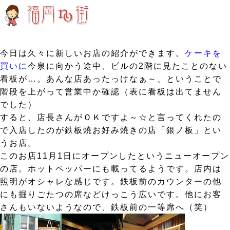
今日は久々に新しいお店の紹介ができます。
ケーキを
買いに
今泉に向かう途中、ビルの2階に見たことのない
看板が…。あんな店あったっけなぁ～、ということで
階段を上がって営業中か確認（表に看板は出てません
でした）
すると、店長さんがＯＫですよ～☆と言ってくれたの
で入店したのが鉄板焼お好み焼きの店「銀ノ板」とい
うお店。
このお店11月1日にオープンしたというニューオープン
の店。ホットペッパーにも載ってるようです。店内は
照明がオシャレな感じです。鉄板前のカウンターの他
にも掘りごたつの席などけっこう広いです。他にお客
さんもいないようなので、鉄板前の一等席へ（笑）