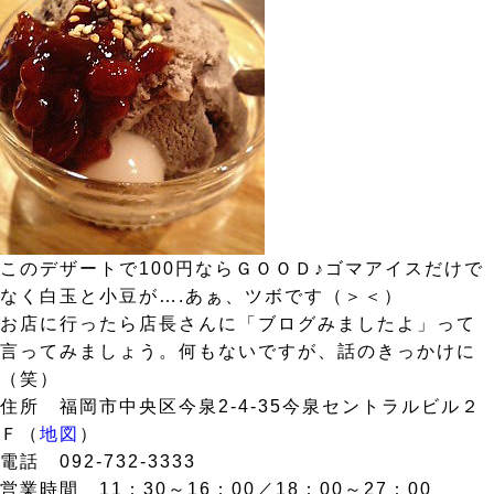
このデザートで100円ならＧＯＯＤ♪ゴマアイスだけで
なく白玉と小豆が….あぁ、ツボです（＞＜）
お店に行ったら店長さんに「ブログみましたよ」って
言ってみましょう。何もないですが、話のきっかけに
（笑）
住所 福岡市中央区今泉2-4-35今泉セントラルビル２
Ｆ（
地図
）
電話 092-732-3333
営業時間 11：30～16：00／18：00～27：00