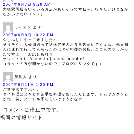
2007年6月7日 8:29 AM
大橋駅周辺もいろいろお店がありそうですね～。行きたいけどなか
なかいけない（＞＜）
ライオン
より:
2007年6月8日 10:22 PM
久しぶりにやって来ました♪
そうそう、大橋周辺って結構穴場のお食事処多いですよね。先日知
人に連れて行ってもらったのはタイ料理のお店。ここも美味しかっ
たですよー：お試しあれ☆
オシャ：http://ameblo.jp/osha-noodle/
（サイトの方が開かないので、ブログにリンクです）
管理人
より:
2007年6月11日 1:26 PM
ご無沙汰ですね～。
タイ料理はときどき苦手な料理があったりします。トムヤムクンと
かね（笑）ヌードル系ならいけそうかな☆
コメントは停止中です。
福岡の情報サイト