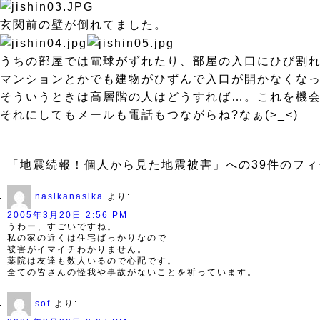
玄関前の壁が倒れてました。
うちの部屋では電球がずれたり、部屋の入口にひび割
マンションとかでも建物がひずんで入口が開かなくな
そういうときは高層階の人はどうすれば…。これを機
それにしてもメールも電話もつながらね?なぁ(>_<)
「地震続報！個人から見た地震被害」への39件のフ
nasikanasika
より:
2005年3月20日 2:56 PM
うわー、すごいですね。
私の家の近くは住宅ばっかりなので
被害がイマイチわかりません。
薬院は友達も数人いるので心配です。
全ての皆さんの怪我や事故がないことを祈っています。
sof
より: