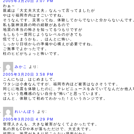
2005年3月20日 3:07 PM
わぁ～
親戚は「大丈夫大丈夫」なんって言ってましたが
やはり福岡市内はすごいですね。
そうなんです、災害ってね、体験してからでないと分からないんです
私も阪神淡路の時の経験があるので
地震の本当の怖さを知ってるつもりですが
もしもう一度同じようなレベルのがきても
慌ててしまうかも。。ほんとに怖い。
しっかり日頃からの準備や心構えが必要ですね。
ご無事でよかったです。
柱のヒビがちょっと怖いです。
みかこ
より:
2005年3月20日 3:58 PM
こんにちは、はじめまして。
ワタシは小倉なんですが、福岡市内ほど被害はなさそうです。
同じに地震を体験したのに、テレビニュースをみていてなんだか他人
そういう危機感のない自分を”怖い”と思っています。
ほんと、体験して初めてわかった！というカンジです。
れいんぼう
より:
2005年3月20日 4:29 PM
管理人さんも、大きな被害がなくてよかったです。
私の所もCDや本が落ちただけで、大丈夫です。
福岡は、地震があまり起こらない場所だから、