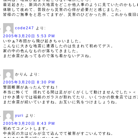
最近起きた、新潟の大地震をどこか他人事のように見ていたのかもし
体験して改めて、普段から災害の心得が必要だと感じました。
皆様のご無事をと思ってますが、災害のひどかった所、これから復旧
code247
より:
2005年3月20日 5:53 PM
いやぁ?布団から飛び起きちゃいました。
こんなに大きな地震に遭遇したのは生まれて初めてデス。
家の中の色んなものが落ちてきました。
まだ余震があってるので落ち着かないデスね。
かりん
より:
2005年3月20日 8:30 PM
警固断層があったんですね！
本当に怖くて 揺れてる間は足ががくがくして動けませんでした＞＜
けやき通りでは福銀のガラスが割れてたり、いくつかの飲食店ではガ
まだ余震が続いていますね。お互いに気をつけましょうね。
yuri
より:
2005年3月20日 8:43 PM
初めてコメントします。
中央区の方はビルが立て込んでて被害がすごいんですね。