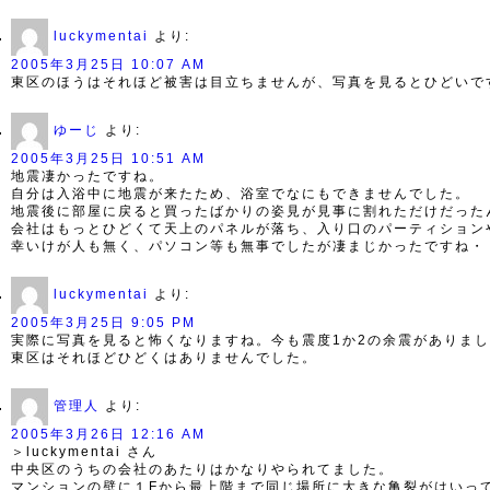
luckymentai
より:
2005年3月25日 10:07 AM
東区のほうはそれほど被害は目立ちませんが、写真を見るとひどいで
ゆーじ
より:
2005年3月25日 10:51 AM
地震凄かったですね。
自分は入浴中に地震が来たため、浴室でなにもできませんでした。
地震後に部屋に戻ると買ったばかりの姿見が見事に割れただけだった
会社はもっとひどくて天上のパネルが落ち、入り口のパーティション
幸いけが人も無く、パソコン等も無事でしたが凄まじかったですね・
luckymentai
より:
2005年3月25日 9:05 PM
実際に写真を見ると怖くなりますね。今も震度1か2の余震がありま
東区はそれほどひどくはありませんでした。
管理人
より:
2005年3月26日 12:16 AM
＞luckymentai さん
中央区のうちの会社のあたりはかなりやられてました。
マンションの壁に１Fから最上階まで同じ場所に大きな亀裂がはいっ