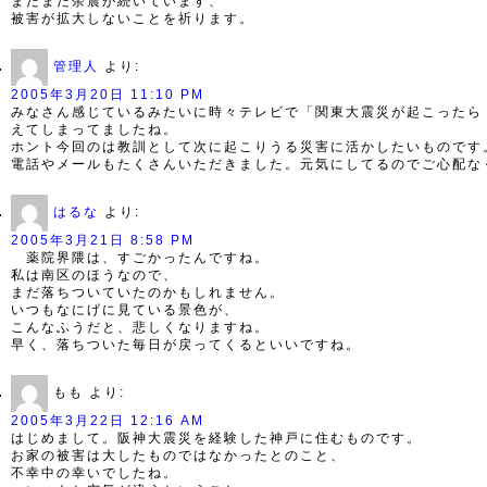
まだまだ余震が続いています、
被害が拡大しないことを祈ります。
管理人
より:
2005年3月20日 11:10 PM
みなさん感じているみたいに時々テレビで「関東大震災が起こったら
えてしまってましたね。
ホント今回のは教訓として次に起こりうる災害に活かしたいものです
電話やメールもたくさんいただきました。元気にしてるのでご心配な
はるな
より:
2005年3月21日 8:58 PM
薬院界隈は、すごかったんですね。
私は南区のほうなので、
まだ落ちついていたのかもしれません。
いつもなにげに見ている景色が、
こんなふうだと、悲しくなりますね。
早く、落ちついた毎日が戻ってくるといいですね。
もも
より:
2005年3月22日 12:16 AM
はじめまして。阪神大震災を経験した神戸に住むものです。
お家の被害は大したものではなかったとのこと、
不幸中の幸いでしたね。