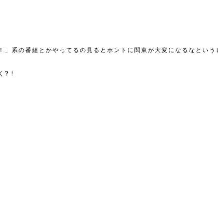
！」系の番組とかやってるの見るとホントに関東が大変になるなという
。
く?！