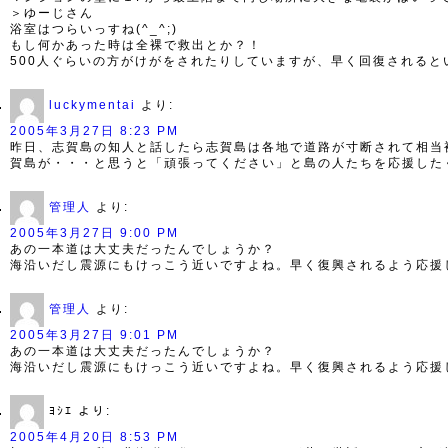
＞ゆーじさん
浴室はつらいっすね(^_^;)
もし何かあった時は全裸で救出とか？！
500人ぐらいの方がけがをされたりしていますが、早く回復されると
luckymentai
より:
2005年3月27日 8:23 PM
昨日、志賀島の知人と話したら志賀島は各地で道路が寸断されて相当
賀島が・・・と思うと「頑張ってください」と島の人たちを応援した
管理人
より:
2005年3月27日 9:00 PM
あの一本道は大丈夫だったんでしょうか？
海沿いだし震源にもけっこう近いですよね。早く復興されるよう応援
管理人
より:
2005年3月27日 9:01 PM
あの一本道は大丈夫だったんでしょうか？
海沿いだし震源にもけっこう近いですよね。早く復興されるよう応援
ﾖｼｴ
より:
2005年4月20日 8:53 PM