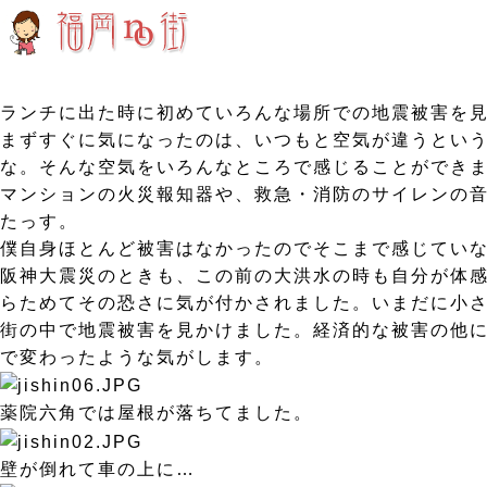
ランチに出た時に初めていろんな場所での地震被害を
まずすぐに気になったのは、いつもと空気が違うとい
な。そんな空気をいろんなところで感じることができ
マンションの火災報知器や、救急・消防のサイレンの
たっす。
僕自身ほとんど被害はなかったのでそこまで感じてい
阪神大震災のときも、この前の大洪水の時も自分が体
らためてその恐さに気が付かされました。いまだに小
街の中で地震被害を見かけました。経済的な被害の他
で変わったような気がします。
薬院六角では屋根が落ちてました。
壁が倒れて車の上に…