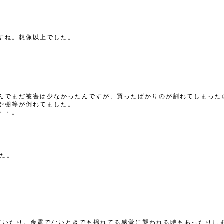
すね。想像以上でした。
んでまだ被害は少なかったんですが、買ったばかりのが割れてしまった
や棚等が倒れてました。
・・。
した。
ていたり。余震でないときでも揺れてる感覚に襲われる時もあったりし