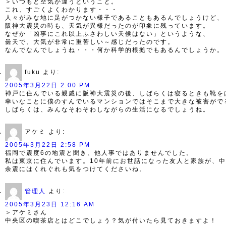
＞いつもと空気が違うということ。
これ、すごくよくわかります・・・
人々がみな地に足がつかない様子であることもあるんでしょうけど、
阪神大震災の時も、天気が異様だったのが印象に残っています。
なぜか「凶事にこれ以上ふさわしい天候はない」というような、
曇天で、大気が非常に重苦しい～感じだったのです。
なんでなんでしょうね・・・何か科学的根拠でもあるんでしょうか。
fuku
より:
2005年3月22日 2:00 PM
神戸に住んでいる親戚に阪神大震災の後、しばらくは寝るときも靴を
幸いなことに僕のすんでいるマンションではそこまで大きな被害がで
しばらくは、みんなそわそわしながらの生活になるでしょうね。
アケミ
より:
2005年3月22日 2:58 PM
福岡で震度6の地震と聞き、他人事ではありませんでした。
私は東京に住んでいます。10年前にお世話になった友人と家族が、
余震にはくれぐれも気をつけてくださいね。
管理人
より:
2005年3月23日 12:16 AM
＞アケミさん
中央区の喫茶店とはどこでしょう？気が付いたら見ておきますよ！