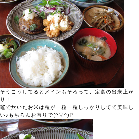
そうこうしてるとメインもそろって、定食の出来上が
り！
竈で炊いたお米は粒が一粒一粒しっかりしてて美味し
い♪もちろんお替りで(^▽^)P