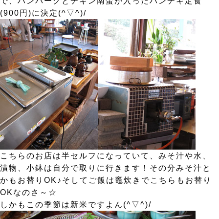
で、ハンバーグとチキン南蛮が入ったハンチキ定食
(900円)に決定(^▽^)/
こちらのお店は半セルフになっていて、みそ汁や水、
漬物、小鉢は自分で取りに行きます！その分みそ汁と
かもお替りOK♪そしてご飯は竈炊きでこちらもお替り
OKなのさ～☆
しかもこの季節は新米ですよん(^▽^)/