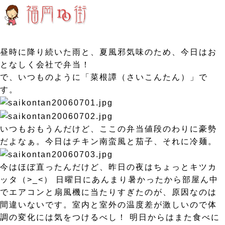
昼時に降り続いた雨と、夏風邪気味のため、今日はお
となしく会社で弁当！
で、いつものように「菜根譚（さいこんたん）」で
す。
いつもおもうんだけど、ここの弁当値段のわりに豪勢
だよなぁ。今日はチキン南蛮風と茄子、それに冷麺。
今はほぼ直ったんだけど、昨日の夜はちょっとキツカ
ッタ（>_<） 日曜日にあんまり暑かったから部屋ん中
でエアコンと扇風機に当たりすぎたのが、原因なのは
間違いないです。室内と室外の温度差が激しいので体
調の変化には気をつけるべし！ 明日からはまた食べに