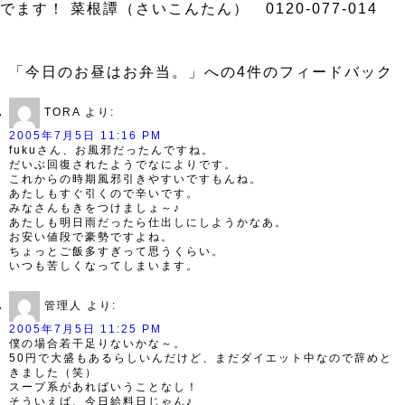
でます！ 菜根譚（さいこんたん） 0120-077-014
「今日のお昼はお弁当。」への4件のフィードバック
TORA
より:
2005年7月5日 11:16 PM
fukuさん、お風邪だったんですね。
だいぶ回復されたようでなによりです。
これからの時期風邪引きやすいですもんね。
あたしもすぐ引くので辛いです。
みなさんもきをつけましょ～♪
あたしも明日雨だったら仕出しにしようかなあ。
お安い値段で豪勢ですよね。
ちょっとご飯多すぎって思うくらい。
いつも苦しくなってしまいます。
管理人
より:
2005年7月5日 11:25 PM
僕の場合若干足りないかな～。
50円で大盛もあるらしいんだけど、まだダイエット中なので辞めと
きました（笑）
スープ系があればいうことなし！
そういえば、今日給料日じゃん♪