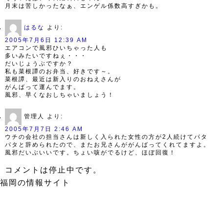
月末は苦しかったなぁ、エンゲル係数高すぎかも。
はるな
より:
2005年7月6日 12:39 AM
エアコンで風邪ひいちゃった人も
多いみたいですねぇ・・・
だいじょうぶですか？
私も菜根譚のお弁当、好きです～。
菜根譚、最近は新入りのおねえさんが
がんばって運んでます。
風邪、早くなおしちゃいましょう！
管理人
より:
2005年7月7日 2:46 AM
ウチの会社の担当さんは新しく入られた女性の方が2人続けてパタ
パタと辞められたので、またお兄さんががんばってくれてますよ。
風邪だいぶいいです。ちょい咳がでるけど、ほぼ回復！
コメントは停止中です。
福岡の情報サイト