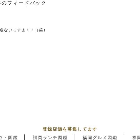
件のフィードバック
、危ないっすよ！！（笑）
登録店舗を募集してます
ウト図鑑
福岡ランチ図鑑
福岡グルメ図鑑
福