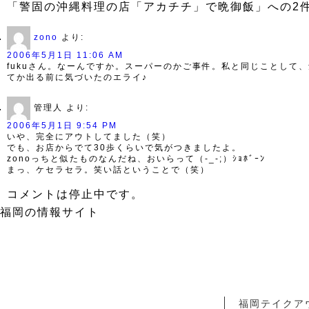
「警固の沖縄料理の店「アカチチ」で晩御飯」への2
zono
より:
2006年5月1日 11:06 AM
fukuさん。なーんですか。スーパーのかご事件。私と同じことして
てか出る前に気づいたのエライ♪
管理人
より:
2006年5月1日 9:54 PM
いや、完全にアウトしてました（笑）
でも、お店からでて30歩くらいで気がつきましたよ。
zonoっちと似たものなんだね、おいらって（-_-;）ｼｮﾎﾞｰﾝ
まっ、ケセラセラ。笑い話ということで（笑）
コメントは停止中です。
福岡の情報サイト
福岡テイクア