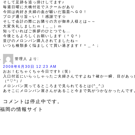
そして足跡を追っ掛けしてます♪
毎週日曜に大橋付近でスクールがあり
今回は肉好き夫婦の血が騒いだ脂皿へＧＯ！
ブログ通り旨～い！！感謝です☆
そして会計の際にお隣りの方が御本人様とは～～
大変失礼しましたｍ（＿＿）ｍ
知っていればご挨拶のひとつでも…
今後ともよろしくお願いします（＾Ｑ＾）
並びのメロンパン購入されてましたね～
いつも種類多く悩ましくて買い過ぎますｆ＾＿＾；
管理人
より:
2008年6月30日 12:23 AM
おお！むちゃくちゃ今日ですﾈ（笑）
入口付近にいらっしゃったご夫婦さんですよね？確か一瞬、目があっ
（^▽^）/
メロンパン買ってるところまで見られてるとは(^_^;)
あそこにメロンパン屋さんがあること今まで気がつかなかったんです
コメントは停止中です。
福岡の情報サイト