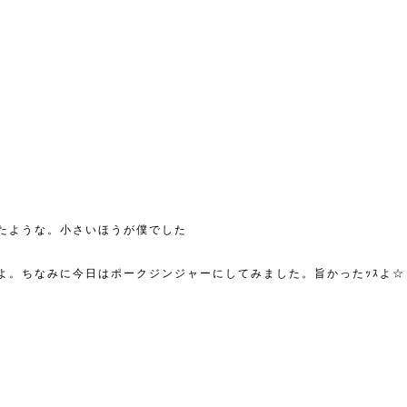
たような。小さいほうが僕でした
よ。ちなみに今日はポークジンジャーにしてみました。旨かったｯｽよ☆