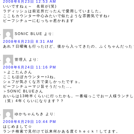
2008年6月23日 12:53 AM
いいですねぇ～ 名前が(笑)
ラディッシュは前近所だったんで愛用していました。
ここもカウンター中心みたいで似たような雰囲気ですね♪
ビーフシチューにむっちゃ惹かれます
SONIC BLUE
より:
2008年6月23日 8:31 AM
あれ？日曜俺も行ったけど、後から入ってきたの、ふくちゃんだった
管理人
より:
2008年6月24日 11:16 PM
＞よこたんさん
ここもほぼカウンターｯｽね。
シェフが気さくな方で楽しかったですョ。
ビーフシチューマジ旨そうだった…。
＞SONIC BLUEさん
おいらは13時半くらいに行ったかも。一番端っこでお一人様ランチし
（笑）4年くらいになります？？
ゆかちゃんちき
より:
2008年6月29日 10:44 PM
はじめまして☆
ランチ検索で見付けて以来何かある度Ｃｈｅｃｋ！してます。