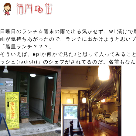
日曜日のランチ☆週末の雨で出る気がせず、wii漬けで腐
雨が気持ちあがったので、ランチに出かけようと思いブ
「脂皿ランチ？？？」
そういえば、epiか何かで見た♪と思って入ってみること
ッシュ(radish)」のシェフがされてるのだ。名前もな