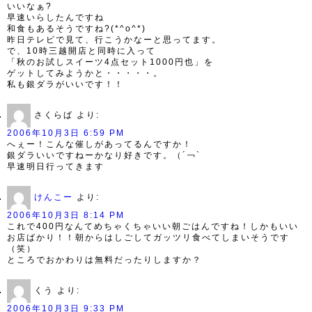
いいなぁ?
早速いらしたんですね
和食もあるそうですね?(*^o^*)
昨日テレビで見て、行こうかなーと思ってます。
で、10時三越開店と同時に入って
「秋のお試しスイーツ4点セット1000円也」を
ゲットしてみようかと・・・・・。
私も銀ダラがいいです！！
さくらば
より:
2006年10月3日 6:59 PM
へぇー！こんな催しがあってるんですか！
銀ダラいいですねーかなり好きです。（´￢`
早速明日行ってきます
けんこー
より:
2006年10月3日 8:14 PM
これで400円なんてめちゃくちゃいい朝ごはんですね！しかもいい
お店ばかり！！朝からはしごしてガッツリ食べてしまいそうです
（笑）
ところでおかわりは無料だったりしますか？
くう
より:
2006年10月3日 9:33 PM