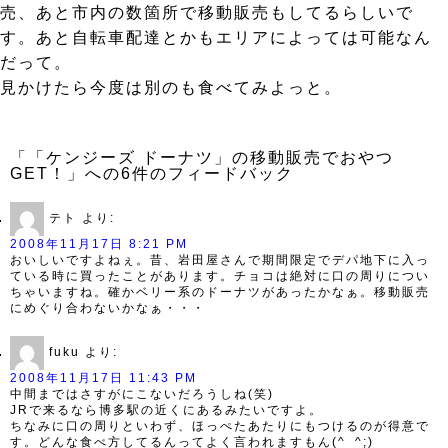
売、あと市内の数箇所で移動販売もしてるらしいで
す。あと自転車配達とかもエリアによっては可能なん
だって。
見かけたら今度は別のも食べてみよっと。
「「ケンジーズ ドーナツ」の移動販売でおやつ
GET！」への6件のフィードバック
テト
より:
2008年11月17日 8:21 PM
おいしいですよねぇ。昔、岩田屋さんで期間限定でデパ地下に入っ
ている時に買ったことがあります。チョコは絶対に口の周りについ
ちゃいますね。確かベリー系のドーナツがあったかなぁ。移動販売
にめぐり合わないかなぁ・・・
fuku
より:
2008年11月17日 11:43 PM
中間まではさすがにこないだろうしね(笑)
JRで来るなら博多駅の近くにあるみたいですよ。
ちなみに口の周りといわず、ほっぺたあたりにもつけるのが得意で
す。どんな食べ方してるんってよく言われますもん(^_^;)