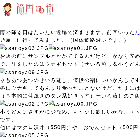
雨の降る日はだいたい近場で済ませます。前回いった
乃屋」に行ってみました。（国体道路沿いです。）
お店の前にサンプルとかがでてるんだけど、かなり安め！サ
で、注文したのはウナギセット（せいろ蒸し＆小うどん
器もあつあつのせいろ蒸し、値段の割にいいかんじで
冬にウナギってあんまり食べたことないけど、たまには
（基本的に蒲焼きのタレ系好きっす）せいろ蒸しのご
小うどんはさすがに少なめ、もう少し欲しいかな。（
です。
他にはマグロ漬丼（550円）や、おでんセット（500