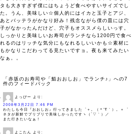
タも大きすぎず僕にはちょうど食べやすいサイズでし
た。うん、美味しい☆個人的にはイカと玉子とアジ、
あとバッテラがかなり好み！残念ながら僕の皿には穴
子がなかったんだけど、穴子もオススメらしいっす。
しっかりと美味しいお寿司がランチなら1200円で食べ
れるのはリッチな気分にもなれるしいいかも☆素材に
もかなりこだわってる見たいですョ。夜も来てみたい
なぁ。。
「赤坂のお寿司や「鮨おおしお」でランチ♪」への7
件のフィードバック
よっぴー
より:
2008年3月22日 7:46 PM
わたしも今日『おおしお』行ってきました゜＋。（＊′∇｀）。＋゜
ネタが新鮮でブリブリで美味しかったですヽ（´▽｀）／
また行きたいなぁ！
よこたん
より: