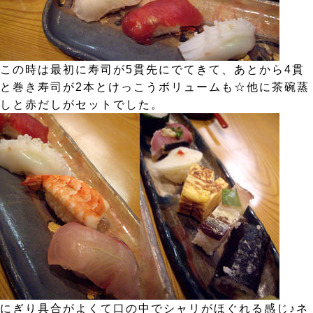
この時は最初に寿司が5貫先にでてきて、あとから4貫
と巻き寿司が2本とけっこうボリュームも☆他に茶碗蒸
しと赤だしがセットでした。
にぎり具合がよくて口の中でシャリがほぐれる感じ♪ネ