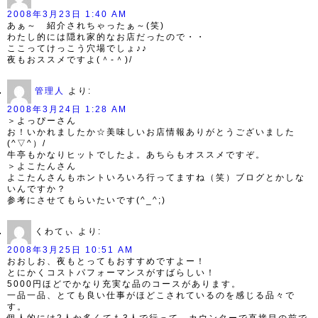
2008年3月23日 1:40 AM
あぁ～ 紹介されちゃったぁ～(笑)
わたし的には隠れ家的なお店だったので・・
ここってけっこう穴場でしょ♪♪
夜もおススメですよ(＾-＾)/
管理人
より:
2008年3月24日 1:28 AM
＞よっぴーさん
お！いかれましたか☆美味しいお店情報ありがとうございました
(^▽^）/
牛亭もかなりヒットでしたよ。あちらもオススメですぞ。
＞よこたんさん
よこたんさんもホントいろいろ行ってますね（笑）ブログとかしな
いんですか？
参考にさせてもらいたいです(^_^;)
くわてぃ
より:
2008年3月25日 10:51 AM
おおしお、夜もとってもおすすめですよー！
とにかくコストパフォーマンスがすばらしい！
5000円ほどでかなり充実な品のコースがあります。
一品一品、とても良い仕事がほどこされているのを感じる品々で
す。