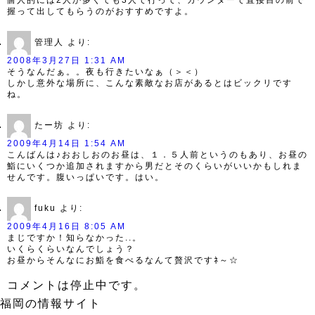
個人的には2人か多くても3人で行って、カウンターで直接目の前で
握って出してもらうのがおすすめですよ。
管理人
より:
2008年3月27日 1:31 AM
そうなんだぁ。。夜も行きたいなぁ（＞＜）
しかし意外な場所に、こんな素敵なお店があるとはビックリです
ね。
たー坊
より:
2009年4月14日 1:54 AM
こんばんは♪おおしおのお昼は、１．５人前というのもあり、お昼の
鮨にいくつか追加されますから男だとそのくらいがいいかもしれま
せんです。腹いっぱいです。はい。
fuku
より:
2009年4月16日 8:05 AM
まじですか！知らなかった..。
いくらくらいなんでしょう？
お昼からそんなにお鮨を食べるなんて贅沢ですﾈ～☆
コメントは停止中です。
福岡の情報サイト