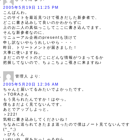
2005年5月19日 11:25 PM
こんばんわ。
このサイトを最近見つけて覗きだした新参者で、
どこに書き込みして良いのかわからずに
上のお二人の真似っこしてここに書き込んでます。
そんな新参者なのに、
リニューアル企画のpresentも頂けて
申し訳ないやらうれしいやら・・・
昨日、トリートメントが届きました！
大事に使いますね。
まだこのサイトのどこにどんな情報がつまってるか
把握してないので、ちょこちょこ覗きに来ますね♪
管理人
より:
2005年5月20日 12:36 AM
ちゃんと届いてるみたいでよかったです。
＞TORAさん
もう見られたんですか！はやっ。
僕もまだよく見てないんです。
あとでアップしよっと。
＞222!
気軽に書き込みしてくださいね！
ちなみに送られてきたまま送ったので僕はノート見てないんです
(^_^;)
＞ぴろくん
いやいや、何をおっしゃるやら。