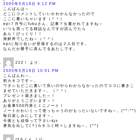
2005年5月19日 9:12 PM
こんばんは～
どこにコメントしていいかわかんなかったので
ここに書いちゃいます（＾＾）
epi７月号にfukuさん、記事？を書かれてますね～
いつも買ってる雑誌なんですが読んでたら
あら！びっくり！！
海鮮丼でしたね～（＾＾）
epiに知り合いが登場するのは２人目です。
なんだか勝手に喜んでるあたしです。
222！
より:
2005年5月19日 10:01 PM
こんばんわ～。
初カキコです～。
ワタシもどこに書いて良いのやらわからなかったのでココに書きこ
ませていただきます～。（＾＾）
プレゼント届きました～！
ありがとうございます～！
お食事500円券とミニノート！
ノートかわいくって使っちゃうのがもったいないですね～。(*^-^*)
毎日楽しみにしてます～。
今後とも頑張って下さいねv
勇気を出して(？)カキコミ時々しますね～。(^^)
ぴろくん
より: