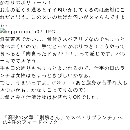
かなりのボリューム！
お店の近くを通るとイイ匂いがしてくるのは絶対にこ
れだと思う。このタレの焦げた匂いがタマらんですよ
ぉ。
無茶苦茶でかい…。骨付きスペアリブなのでちょっと
食べにくいので、手でとってかぶりつき！こうやって
食べると「肉食ったドぉ??！！」って感じです。パワ
ーもでてきそう。
手も口の周りもちょっとよごれるので、仕事の日のラ
ンチは女性はちょっときびしいかなぁ。
でも、うまいっすよ。(^3^) （あと脂身が苦手な人も
きついかも、かなりこってりなので）
ご飯とみそ汁漬け物はお替わりOKでした。
「高砂の火華「別嬪さん」でスペアリブランチ」へ
の4件のフィードバック