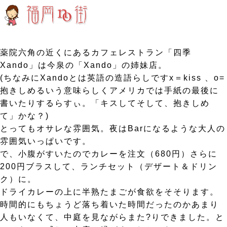
薬院六角の近くにあるカフェレストラン「四季
Xando」は今泉の「Xando」の姉妹店。
(ちなみにXandoとは英語の造語らしですx＝kiss 、o=
抱きしめるいう意味らしくアメリカでは手紙の最後に
書いたりするらすぃ。「キスしてそして、抱きしめ
て」かな？)
とってもオサレな雰囲気。夜はBarになるような大人の
雰囲気いっぱいです。
で、小腹がすいたのでカレーを注文（680円）さらに
200円ブラスして、ランチセット（デザート＆ドリン
ク）に。
ドライカレーの上に半熟たまごが食欲をそそります。
時間的にもちょうど落ち着いた時間だったのかあまり
人もいなくて、中庭を見ながらまた?りできました。と