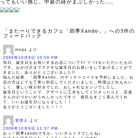
ってもいい感じ。中庭の緑がまぶしかった…。
「またーりできるカフェ「四季Xando」」への3件の
フィードバック
megu
より:
2006年10月9日 10:59 PM
先日、誕生日をお祝いするお店についてｱﾄﾞﾊﾞｲｽをいただいたもの
です。おかげさまでステキな誕生日のお祝いをしてあげることがで
きました。ありがとうございました!!
悩んだ結果、「四季Xando」のディナーコースを予約しました。お
店の方はとても丁寧に対応してくださいました。料理はどれもおい
しく、優しい味が好きでした。おしゃれなカンジでしたし。
誕生日ということで、デザートに工夫をしてくださったりと、店員
さんの心づかいがうれしかったです☆ 彼氏もすごく喜んでくれ
て、いいお誕生日になりました！！
ありがとうございました！！！
管理人
より:
2006年10月9日 11:37 PM
おっ！四季xandoですか。いいチョイスでしたね♪