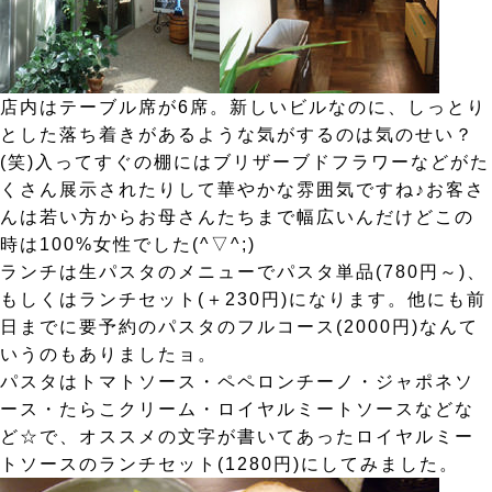
店内はテーブル席が6席。新しいビルなのに、しっとり
とした落ち着きがあるような気がするのは気のせい？
(笑)入ってすぐの棚にはブリザーブドフラワーなどがた
くさん展示されたりして華やかな雰囲気ですね♪お客さ
んは若い方からお母さんたちまで幅広いんだけどこの
時は100%女性でした(^▽^;)
ランチは生パスタのメニューでパスタ単品(780円～)、
もしくはランチセット(＋230円)になります。他にも前
日までに要予約のパスタのフルコース(2000円)なんて
いうのもありましたョ。
パスタはトマトソース・ペペロンチーノ・ジャポネソ
ース・たらこクリーム・ロイヤルミートソースなどな
ど☆で、オススメの文字が書いてあったロイヤルミー
トソースのランチセット(1280円)にしてみました。