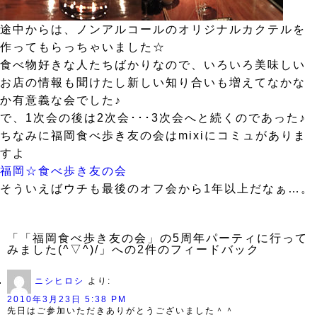
途中からは、ノンアルコールのオリジナルカクテルを
作ってもらっちゃいました☆
食べ物好きな人たちばかりなので、いろいろ美味しい
お店の情報も聞けたし新しい知り合いも増えてなかな
か有意義な会でした♪
で、1次会の後は2次会･･･3次会へと続くのであった♪
ちなみに福岡食べ歩き友の会はmixiにコミュがありま
すよ
福岡☆食べ歩き友の会
そういえばウチも最後のオフ会から1年以上だなぁ…。
「「福岡食べ歩き友の会」の5周年パーティに行って
みました(^▽^)/」への2件のフィードバック
ニシヒロシ
より:
2010年3月23日 5:38 PM
先日はご参加いただきありがとうございました＾＾