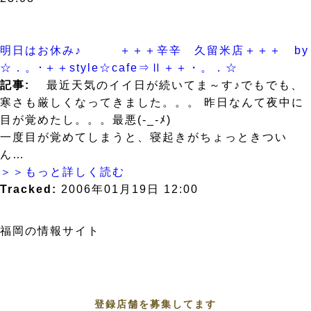
明日はお休み♪ ＋＋＋辛辛 久留米店＋＋＋ by
☆．。･＋＋style☆cafe⇒Ⅱ＋＋・。．☆
記事:
最近天気のイイ日が続いてま～す♪でもでも、
寒さも厳しくなってきました。。。 昨日なんて夜中に
目が覚めたし。。。最悪(-_-ﾒ)
一度目が覚めてしまうと、寝起きがちょっときつい
ん…
＞＞もっと詳しく読む
Tracked:
2006年01月19日 12:00
福岡の情報サイト
登録店舗を募集してます