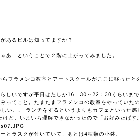
形があるビルは知ってますか？
じゃあ、ということで２階に上がってみました。
からフラメンコ教室とアートスクールがここに移ったと
しいですが平日はたしか16：30～22：30くらいま
のみってこと。たまたまフラメンコの教室をやっていた
かしい。。 ランチをするというよりもカフェといった感
たけど、いまいち理解できなかったので「お好みたぱす膳
ーとラスクが付いていて、あとは4種類の小鉢。