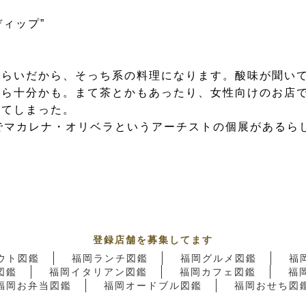
ィップ”
くらいだから、そっち系の料理になります。酸味が聞い
なら十分かも。まて茶とかもあったり、女性向けのお店
れてしまった。
でマカレナ・オリベラというアーチストの個展があるら
登録店舗を募集してます
ウト図鑑
福岡ランチ図鑑
福岡グルメ図鑑
福
図鑑
福岡イタリアン図鑑
福岡カフェ図鑑
福
福岡お弁当図鑑
福岡オードブル図鑑
福岡おせち図