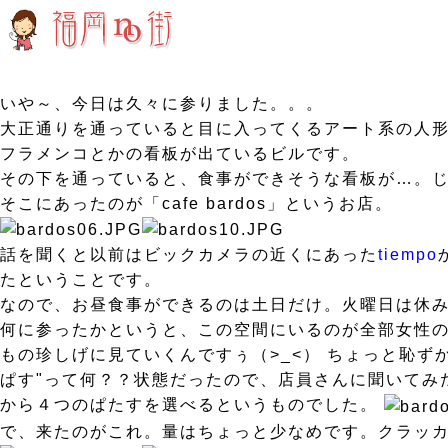
いや～、今日は久々に参りました。。。
大正通りを通っていると目に入ってくるアート系の人
フラメンコとかの看板が出ているビルです。
その下を通っていると、食事ができそうな看板が…。
そこにあったのが「cafe bardos」というお店。
話を聞くと以前はビックカメラの近くにあった
tiempo
たということです。
なので、お昼食事ができるのは土日だけ。火曜日は休みら
何に参ったかというと、この空間にいるのが全部女性
もの珍しげに見ていくんですぅ（>_<） ちょっと恥ず
ぱす"って何？？状態だったので、店員さんに聞いてみ
から４つのぱたすを選べるというものでした。
で、来たのがこれ。量はちょっと少なめです。クラッカ