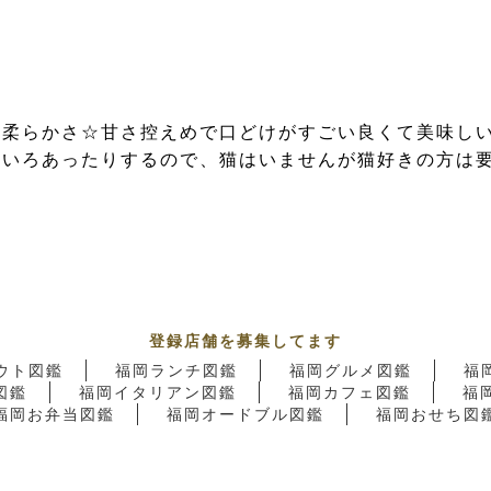
柔らかさ☆甘さ控えめで口どけがすごい良くて美味しい♪
いろあったりするので、猫はいませんが猫好きの方は要チ
登録店舗を募集してます
ウト図鑑
福岡ランチ図鑑
福岡グルメ図鑑
福
図鑑
福岡イタリアン図鑑
福岡カフェ図鑑
福
福岡お弁当図鑑
福岡オードブル図鑑
福岡おせち図