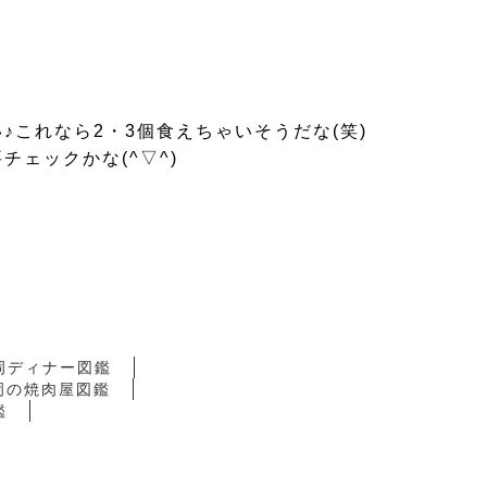
これなら2・3個食えちゃいそうだな(笑)
ェックかな(^▽^)
岡ディナー図鑑
岡の焼肉屋図鑑
鑑