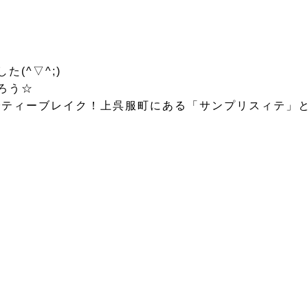
(^▽^;)
ろう☆
ティーブレイク！上呉服町にある「サンプリスィテ」と