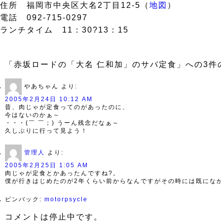
住所 福岡市中央区大名2丁目12-5（
地図
）
電話 092-715-0297
ランチタイム 11：30?13：15
「赤坂ロードの「大名 仁和加」のサバ定食」への3件
やあちゃん
より:
2005年2月24日 10:12 AM
昔、肉じゃが定食ってのがあったのに、
今はないのかぁ～
・・・(￣ ￣；) うーん残念だなぁ～
久しぶりに行って見よう！
管理人
より:
2005年2月25日 1:05 AM
肉じゃが定食とかあったんですね?。
僕が行きはじめたのが2年くらい前からなんですがその時には既にな
ピンバック:
motorpsycle
コメントは停止中です。