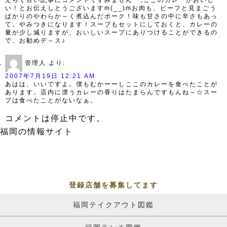
えらく古い記事にコメントですみません^^;ここのカレーがおいし
い！とお伝えしとうございますm(__)mお肉も、ビーフと見まごう
ばかりのやわらか～く煮込んだポーク！味も甘さの中に辛さもあっ
て、やみつきになります！スープもセットにしておくと、カレーの
量が少し減りますが、おいしいスープにありつけることができるの
で、お勧めデ～ス♪
管理人
より:
2007年7月19日 12:21 AM
あはは、いいですよ。僕もむかーーしここのカレーを食べたことが
あります。店内に漂うカレーの香りはたまらんですもんね～☆スー
プは食べたことがないなぁ。
コメントは停止中です。
福岡の情報サイト
登録店舗を募集してます
福岡テイクアウト図鑑