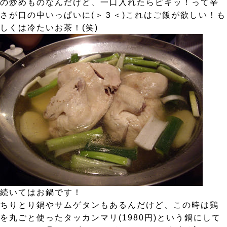
の炒めものなんだけど、一口入れたらピキッ！って辛
さが口の中いっぱいに(＞３＜)これはご飯が欲しい！も
しくは冷たいお茶！(笑)
続いてはお鍋です！
ちりとり鍋やサムゲタンもあるんだけど、この時は鶏
を丸ごと使ったタッカンマリ(1980円)という鍋にして