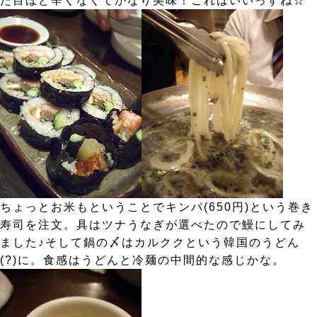
た目ほど辛くなくてかなり美味！これはいいっすね☆
ちょっとお米もということでキンパ(650円)という巻き
寿司を注文。具はツナうなぎが選べたので鰻にしてみ
ました♪そして鍋の〆はカルククという韓国のうどん
(?)に。食感はうどんと冷麺の中間的な感じかな。