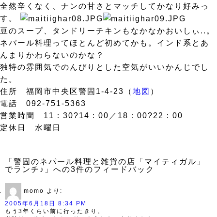
全然辛くなく、ナンの甘さとマッチしてかなり好みっ
す。
豆のスープ、タンドリーチキンもなかなかおいしぃ..。
ネパール料理ってほとんど初めてかも。インド系とあ
んまりかわらないのかな？
独特の雰囲気でのんびりとした空気がいいかんじでし
た。
住所 福岡市中央区警固1-4-23（
地図
）
電話 092-751-5363
営業時間 11：30?14：00／18：00?22：00
定休日 水曜日
「警固のネパール料理と雑貨の店「マイティガル」
でランチ♪」への3件のフィードバック
momo
より:
2005年6月18日 8:34 PM
もう3年くらい前に行ったきり。