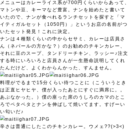
メニューはカレーライス系が700円くらいからあって、
マトンや豆、キーマなど豊富。ナンを始めたと書いて
いたので、ナンが食べれるランチセットを探すと「マ
イティガルセット（1050円）」というお店の名前がつ
いたセット発見！これに決定。
ナンは４種類くらいの中からセサミ、カレーは店員さ
ん（ネパールの方かな？）のお勧めのチキンカレー、
それに豆のスープ、タンドリーチキン、ラッシー♪注文
する時にいろいろと店員さんが一生懸命説明してくれ
たんだけど、よくわからんかった、すんません。
料理がでるまで15分くらい待つことに（こういうとき
は正直ヒヤヒヤ、僕が入ったあとにすぐに満席に。。
あぶなかった。）僕の座った席のうしろのカマのとこ
ろでペタペタとナンを伸ばして焼いてます。すげーい
い匂いだ♪
辛さは普通にしたこのチキンカレー。ウメェ??(>3<)