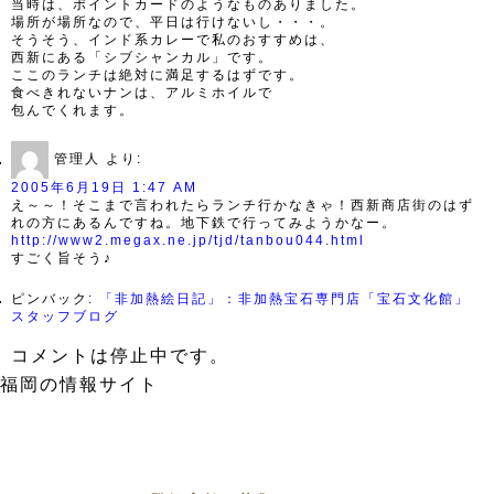
当時は、ポイントカードのようなものありました。
場所が場所なので、平日は行けないし・・・。
そうそう、インド系カレーで私のおすすめは、
西新にある「シブシャンカル」です。
ここのランチは絶対に満足するはずです。
食べきれないナンは、アルミホイルで
包んでくれます。
管理人
より:
2005年6月19日 1:47 AM
え～～！そこまで言われたらランチ行かなきゃ！西新商店街のはず
れの方にあるんですね。地下鉄で行ってみようかなー。
http://www2.megax.ne.jp/tjd/tanbou044.html
すごく旨そう♪
ピンバック:
「非加熱絵日記」：非加熱宝石専門店「宝石文化館」
スタッフブログ
コメントは停止中です。
福岡の情報サイト