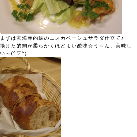
まずは玄海産的鯛のエスカベーシュサラダ仕立て♪
揚げた的鯛が柔らかくほどよい酸味☆う～ん、美味し
い～(^▽^)