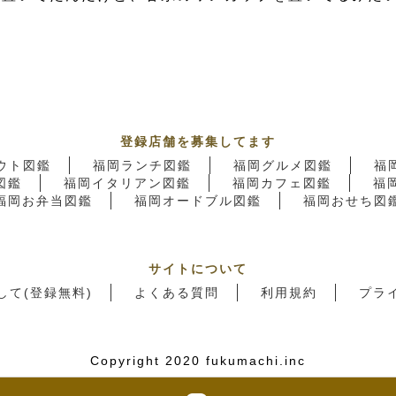
登録店舗を募集してます
ウト図鑑
福岡ランチ図鑑
福岡グルメ図鑑
福
図鑑
福岡イタリアン図鑑
福岡カフェ図鑑
福
福岡お弁当図鑑
福岡オードブル図鑑
福岡おせち図
サイトについて
して(登録無料)
よくある質問
利用規約
プラ
Copyright 2020 fukumachi.inc