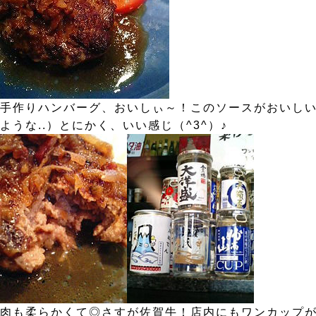
手作りハンバーグ、おいしぃ～！このソースがおいし
ような..）とにかく、いい感じ（^3^）♪
肉も柔らかくて◎さすが佐賀牛！店内にもワンカップ