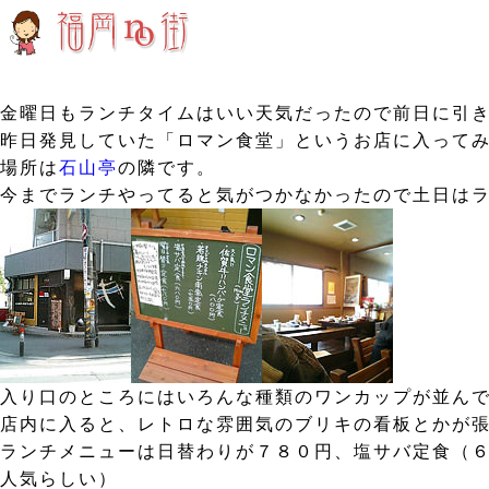
金曜日もランチタイムはいい天気だったので前日に引
昨日発見していた「ロマン食堂」というお店に入って
場所は
石山亭
の隣です。
今までランチやってると気がつかなかったので土日は
入り口のところにはいろんな種類のワンカップが並ん
店内に入ると、レトロな雰囲気のブリキの看板とかが
ランチメニューは日替わりが７８０円、塩サバ定食（６
人気らしい）