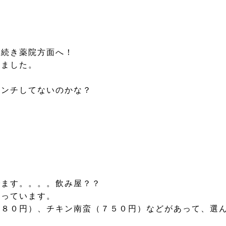
き続き薬院方面へ！
みました。
ランチしてないのかな？
でます。。。。飲み屋？？
張っています。
８０円）、チキン南蛮（７５０円）などがあって、選ん