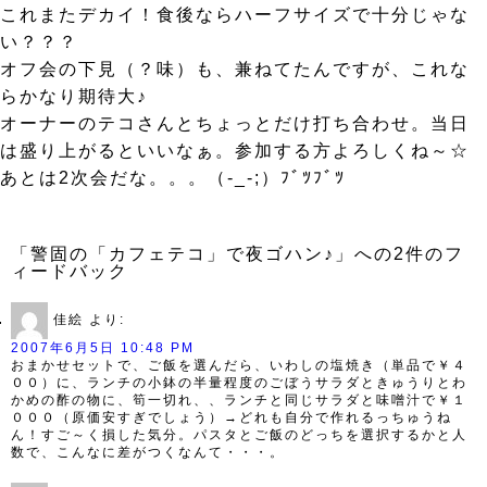
これまたデカイ！食後ならハーフサイズで十分じゃな
い？？？
オフ会の下見（？味）も、兼ねてたんですが、これな
らかなり期待大♪
オーナーのテコさんとちょっとだけ打ち合わせ。当日
は盛り上がるといいなぁ。参加する方よろしくね～☆
あとは2次会だな。。。（-_-;）ﾌﾞﾂﾌﾞﾂ
「警固の「カフェテコ」で夜ゴハン♪」への2件のフ
ィードバック
佳絵
より:
2007年6月5日 10:48 PM
おまかせセットで、ご飯を選んだら、いわしの塩焼き（単品で￥４
００）に、ランチの小鉢の半量程度のごぼうサラダときゅうりとわ
かめの酢の物に、筍一切れ、、ランチと同じサラダと味噌汁で￥１
０００（原価安すぎでしょう）→どれも自分で作れるっちゅうね
ん！すご～く損した気分。パスタとご飯のどっちを選択するかと人
数で、こんなに差がつくなんて・・・。