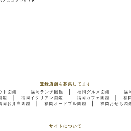
もオススメです？Ｋ
登録店舗を募集してます
ウト図鑑
福岡ランチ図鑑
福岡グルメ図鑑
福
図鑑
福岡イタリアン図鑑
福岡カフェ図鑑
福
福岡お弁当図鑑
福岡オードブル図鑑
福岡おせち図
サイトについて