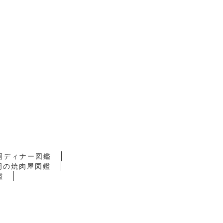
岡ディナー図鑑
岡の焼肉屋図鑑
鑑