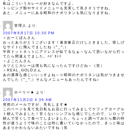
私はこういうカレーが好きなんですよ。
トッピング類やサイドメニューも充実して良さそうですね。
あと、メニューにある昭和のナポリタンも気になりますね。
管理人
より:
2007年9月17日 10:30 PM
＞おーくぼんさん
おっとありがとうございます！速攻修正だけしときました。怪しげ
なサイトに飛んでましたね（^_^;）
中田ドットネットにアドレスが似てるなぁ～なんて思いながら打っ
てたら間違えてました。ﾊｽﾞｶｼｲ
＞よこたんさん
カツとじカレーは僕も気になったんですけどね～（笑）
＞REAL_GOLDさん
あの濃厚な感じいいっすよね～☆昭和のナポリタンは気がつきませ
んでした（^_^;）そんなメニューもあったんですね♪
ホーリー★
より:
2007年11月2日 4:39 AM
突然のメールですが、失礼します★
このページを見て先日私もお店に行ってみましてケフィアヨーグル
ト頼んでみました！甘くないシンプルな感じでしたので、シロップ
頼んで甘くして食べてしまいました。ちょっと調べてみたら菌の特
性が違うようで味のことは特に書いていなかったので、きっと味は
あまりかわらないみたいですね（笑