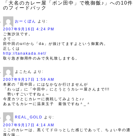
「大名のカレー屋「ボン田中」で晩御飯♪」への10件
のフィードバック
おーくぼん
より:
2007年9月16日 4:24 PM
ご無沙汰です。
さて…
田中田のurlから「da」が抜けてますよという御案内。
正しくは
http://tanakada.net/
取り急ぎ御用件のみで失礼致しまする。
よこたん
より:
2007年9月17日 1:59 AM
本家の『田中田』にはなかなか行けませんが
「わっぱ」に「中田中」にとうとうカレー屋さんまで!!!
勢いすごいですねぇ～
今度カツとじカレーに挑戦してみようと♪♪
あぁでもカレーに温泉玉子 最強ですね＾_＾
REAL_GOLD
より:
2007年9月17日 4:14 AM
ここのカレーは、黒くてドロっとした感じであって、ちょい辛の濃
厚な味…