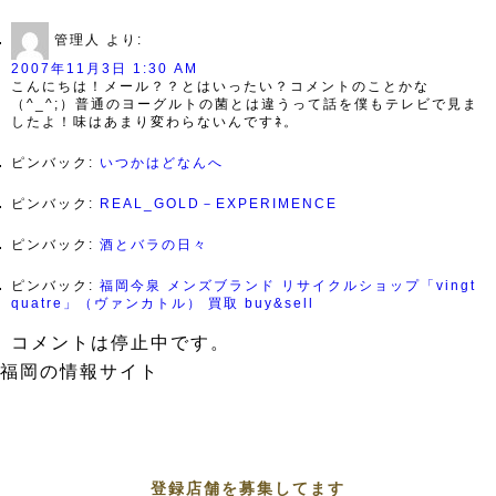
管理人
より:
2007年11月3日 1:30 AM
こんにちは！メール？？とはいったい？コメントのことかな
（^_^;）普通のヨーグルトの菌とは違うって話を僕もテレビで見ま
したよ！味はあまり変わらないんですﾈ。
ピンバック:
いつかはどなんへ
ピンバック:
REAL_GOLD－EXPERIMENCE
ピンバック:
酒とバラの日々
ピンバック:
福岡今泉 メンズブランド リサイクルショップ「vingt
quatre」（ヴァンカトル） 買取 buy&sell
コメントは停止中です。
福岡の情報サイト
登録店舗を募集してます