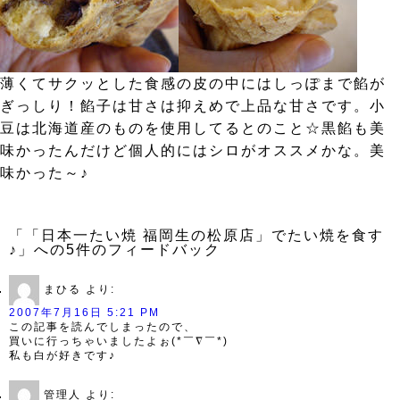
薄くてサクッとした食感の皮の中にはしっぽまで餡が
ぎっしり！餡子は甘さは抑えめで上品な甘さです。小
豆は北海道産のものを使用してるとのこと☆黒餡も美
味かったんだけど個人的にはシロがオススメかな。美
味かった～♪
「「日本一たい焼 福岡生の松原店」でたい焼を食す
♪」への5件のフィードバック
まひる
より:
2007年7月16日 5:21 PM
この記事を読んでしまったので、
買いに行っちゃいましたよぉ(*￣∇￣*)
私も白が好きです♪
管理人
より: