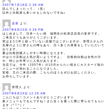
2007年7月18日 2:38 AM
読んでしまったって…（笑）
以外と白餡派も多いかもしれないですね♪
店長
より:
2007年8月23日 4:26 PM
はじめまして、日本一たい焼 福岡生の松原店店長の富井です。
ご来店どうもありがとうございます。
実はまだ1年と経っていない店舗ではございますが、管理人さんの
先輩のように皆さんの噂もあり、日々多くの来客をしていただいて
おります。
夏は比較的購入しやすい時期になります。
やはり小豆餡は人気が高いようですよ。 比較的白餡は女性の方
や、特にお年寄りに人気があります。
当店では、今年（2007年）の10月からたい焼きにカスタード味の
メニューが加わることになりました。
皆様、又のご来店の際、こちらのほうもぜひお試しください。
お待ちしています。
管理人
より:
2007年8月24日 12:26 AM
こんにちは！コメントありがとうございます☆
新メニューもでるんですね！また近くを通った際に寄らせてもらい
ます（^▽^）/