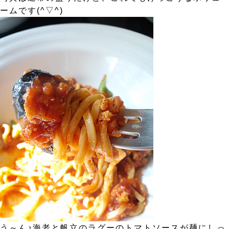
ームです(^▽^)
う～ん♪海老と帆立のラグーのトマトソースが麺にしっ