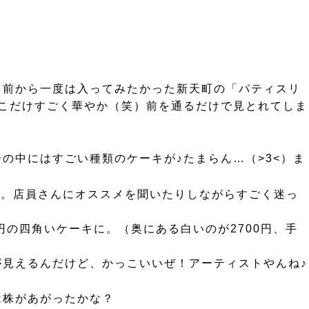
と前から一度は入ってみたかった新天町の「パティスリ
ね。ここだけすごく華やか（笑）前を通るだけで見とれてしま
の中にはすごい種類のケーキが♪たまらん…（>3<）ま
色。店員さんにオススメを聞いたりしながらすごく迷っ
0円の四角いケーキに。（奥にある白いのが2700円、手
見えるんだけど、かっこいいぜ！アーティストやんね♪
は株があがったかな？