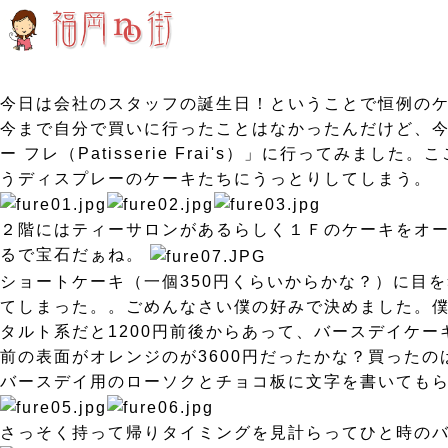
今日は会社のスタッフの誕生日！ということで恒例のケ
今まで自分で買いに行ったことはなかったんだけど、
ー フレ（Patisserie Frai's）」に行って
うディスプレーのケーキたちにうっとりしてしまう。
２階にはティーサロンがあるらしく１Ｆのケーキをオー
るで宝石だぁね。
ショートケーキ（一個350円くらいからかな？）に目
てしまった。。ごめんなさい僕の好みで決めました。僕
タルト系だと1200円前後からあって、バースデイケー
前の表面がオレンジのが3600円だったかな？買った
バースデイ用のローソクとチョコ板に文字を書いてもら
さっそく持って帰りタイミングを見計らってひと時の