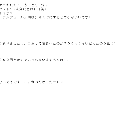
ケーキたち・・うっとりです。
セット×３人分だとね）（笑）
ょうか？
「アルデュール」同様）オミヤにするとウケがいいです♪
うありましたよ。コムサで昔食べたのが７００円くらいだったのを覚え
０００円とかすぐいっちゃいますもんね～。
はないそうです。。。食べたかったー＞＜