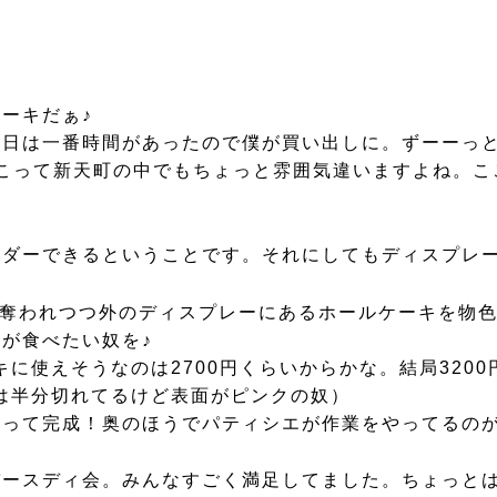
ーキだぁ♪
今日は一番時間があったので僕が買い出しに。ずーーっ
みました。ここって新天町の中でもちょっと雰囲気違いますよ
ダーできるということです。それにしてもディスプレー
を奪われつつ外のディスプレーにあるホールケーキを物
が食べたい奴を♪
キに使えそうなのは2700円くらいからかな。結局320
のは半分切れてるけど表面がピンクの奴）
って完成！奥のほうでパティシエが作業をやってるのが
バースディ会。みんなすごく満足してました。ちょっと