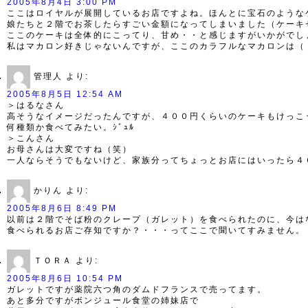
2005年8月4日 3:00 PM
ここはロイヤルが展開しているお店ですよね。ほんとに宝石のような
娘たちと２階でお茶したらすごい金額になってしまいました（ケーキ
ここのケーキは全体的にこってり、甘め・・と感じますがいかがでし
私はマカロン好きじゃないんですが、ここのカラフルなマカロンは（
管理人
より:
2005年8月5日 12:54 AM
＞はるなさん
高そうなイメージだったんですが、４００円くらいのケーキもけっこ
何種類か食べてみたい。ｼﾞｭﾙ
＞こんさん
お母さんは大変ですね（笑）
一人ならそうでもないけど、家族分ってちょっとお店にはいったら４
かりん
より:
2005年8月6日 8:49 PM
以前は２階でそば粉のクレープ（ガレット）を食べられたのに、今
食べられるお店ご存知ですか？・・・ってここで聞いてすみません。
ＴＯＲＡ
より:
2005年8月6日 10:54 PM
ガレットですが薬院六つ角のダムドフランスで売ってます。
あと多分ですがボンジュール食堂の姉妹店で