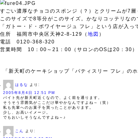
すごい濃厚なチョコのスポンジ（？）とクリームが7層
このサイズで8等分がこのサイズ。かなりコッテリなの
「ガトー・ド・ボワイヤージュ フレ」という店が入っ
住所 福岡市中央区天神2-8-129（
地図
）
電話 0120-368-320
営業時間 10：00～21：00（サロンのOSは20：30）
「新天町のケーキショップ「パティスリー フレ」のホ
はるな
より:
2005年8月4日 12:51 PM
バイト先が新天町近くなので、よく前を通ります。
そうそう雰囲気がここだけ華やかなんですよね～（笑）
私も先輩へのお菓子を買ったことがあります。
少し、お高いイメージ。
でもおいしそうなんですよね～♪
こん
より: