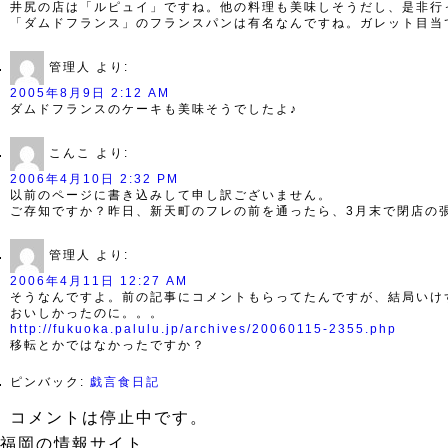
井尻の店は「ルピュイ」ですね。他の料理も美味しそうだし、是非行
「ダムドフランス」のフランスパンは有名なんですね。ガレット目当
管理人
より:
2005年8月9日 2:12 AM
ダムドフランスのケーキも美味そうでしたよ♪
こんこ
より:
2006年4月10日 2:32 PM
以前のページに書き込みして申し訳ございません。
ご存知ですか？昨日、新天町のフレの前を通ったら、3月末で閉店の
管理人
より:
2006年4月11日 12:27 AM
そうなんですよ。前の記事にコメントもらってたんですが、結局いけ
おいしかったのに。。。
http://fukuoka.palulu.jp/archives/20060115-2355.php
移転とかではなかったですか？
ピンバック:
戯言食日記
コメントは停止中です。
福岡の情報サイト