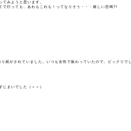
ってみようと思います。
てで行っても、あれもこれも！ってなりそう・・・嬉しい悲鳴?!
張り紙がされていました。いつも女性で賑わっていたので、ビックリで
ずじまいでした（＞＜）