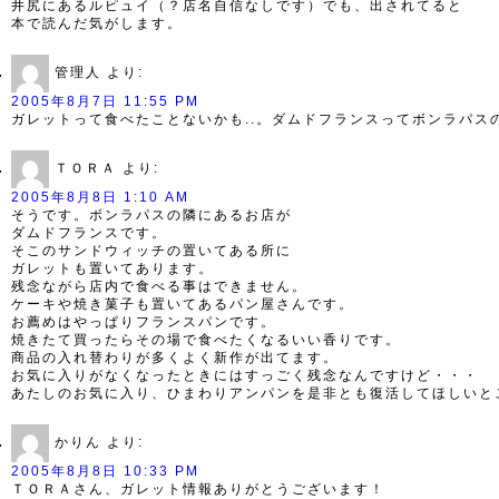
井尻にあるルピュイ（？店名自信なしです）でも、出されてると
本で読んだ気がします。
管理人
より:
2005年8月7日 11:55 PM
ガレットって食べたことないかも..。ダムドフランスってボンラパ
ＴＯＲＡ
より:
2005年8月8日 1:10 AM
そうです。ボンラパスの隣にあるお店が
ダムドフランスです。
そこのサンドウィッチの置いてある所に
ガレットも置いてあります。
残念ながら店内で食べる事はできません。
ケーキや焼き菓子も置いてあるパン屋さんです。
お薦めはやっぱりフランスパンです。
焼きたて買ったらその場で食べたくなるいい香りです。
商品の入れ替わりが多くよく新作が出てます。
お気に入りがなくなったときにはすっごく残念なんですけど・・・
あたしのお気に入り、ひまわりアンパンを是非とも復活してほしいと
かりん
より:
2005年8月8日 10:33 PM
ＴＯＲＡさん、ガレット情報ありがとうございます！