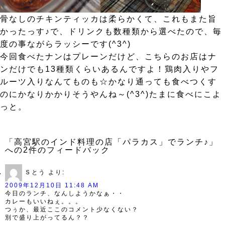
骨なしのチキンティッカは柔らかくて、これもまた旨
かったっす♪で、ドリンクも数種類から選べたので、毎
度の事ながらラッシーです(^3^)
今回食べたナンはプレーンだけど、こちらのお店はナ
ンだけでも13種類くらいあるんですよ！鶏肉入りやフ
ルーツ入りなんてものも☆かなり通っても食べつくす
のにかなりかかりそうやんね～(^3^)たまに食べにこよ
っと。
「高宮駅のインド料理の店「パラカス」でランチ♪」
への2件のフィードバック
Ｓとう
より:
2009年12月10日 11:48 AM
今日のランチ、なんしようかなぁ・・
カレーもいいねぇ。。。
つぅか、最近ここのコメント少なくない？
別で盛り上がってるん？？