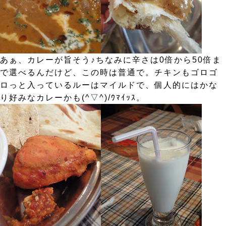
あぁ、カレーが旨そう♪ちなみに辛さは0倍から50倍ま
で選べるんだけど、この時は普通で。チキンもゴロゴ
ロっと入っているルーはマイルドで、個人的にはかな
り好みなカレーかも(^▽^)/ｳﾏｲｯｽ。