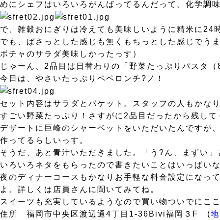
めにシェフはいろいろがんばってるんだって。化学調
で、雑穀おにぎりは冷えても美味しいように精米に24
でも、ぱさっとした感じも無くもちっとした感じでうま
ボチャのサラダ美味しかったっす）
じゃーん、2品目は日替わりの「野菜たっぷりパスタ（8
今日は、やさいたっぷりペペロンチ?ノ！
セット内容はサラダとバケット。スタッフの人もかな
すごい野菜たっぷり！さすがに2品目だったから残して
デザートに巨峰のシャーベットをいただいたんですが
作ってるらしいっす。
そうだ、あと青汁いただきました。「う?ん、まずい」
いろいろネタをもらったので書きたいことはいっぱいな
夜のディナーコースもかなりお手軽な料金設定になっ
よ。詳しくは店員さんに聞いてみてね。
スイーツも充実しているようなので買い物ついでにこ
住所 福岡市中央区渡辺通4丁目1-36Bivi福岡３F (
地