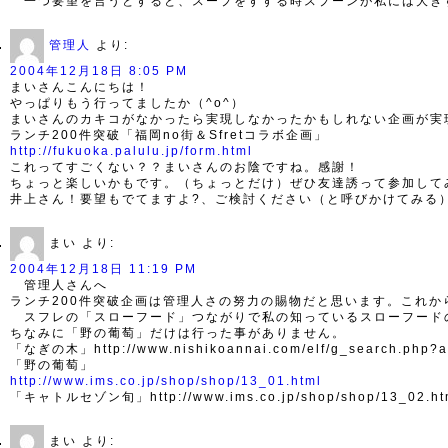
一つ要望を言うとすると、スープをすする時スプーンが私には大き
管理人
より:
2004年12月18日 8:05 PM
まいさんこんにちは！
やっぱりもう行ってましたか（^o^）
まいさんのカキコがなかったら実現しなかったかもしれない企画が実
ランチ200件突破「福岡no街＆Sfretコラボ企画」
http://fukuoka.palulu.jp/form.html
これってすごくない？？まいさんのお陰ですね。感謝！
ちょっと楽しいかもです。（ちょっとだけ）ぜひ友達誘って参加して
井上さん！要望もでてますよ?、ご検討ください（と呼びかけてみる
まい
より:
2004年12月18日 11:19 PM
管理人さんへ
ランチ200件突破企画は管理人さの努力の賜物だと思います。これ
スフレの「スローフード」つながりで私の知っているスローフード
ちなみに「野の葡萄」だけは行った事がありません。
「なぎの木」http://www.nishikoannai.com/elf/g_search.php?a
「野の葡萄」
http://www.ims.co.jp/shop/shop/13_01.html
「キャトルセゾン旬」http://www.ims.co.jp/shop/shop/13_02.ht
まい
より: