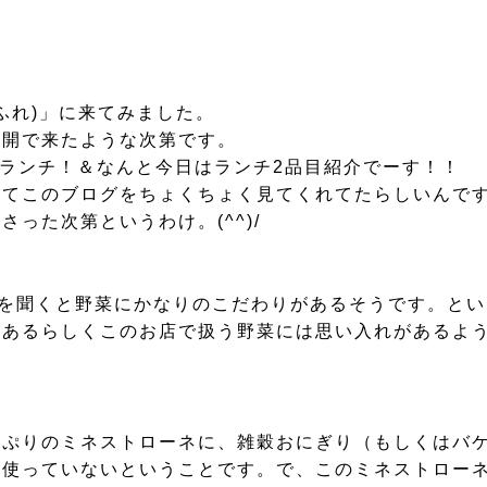
すふれ)」に来てみました。
展開で来たような次第です。
ムランチ！＆なんと今日はランチ2品目紹介でーす！！
いてこのブログをちょくちょく見てくれてたらしいんで
った次第というわけ。(^^)/
話しを聞くと野菜にかなりのこだわりがあるそうです。と
があるらしくこのお店で扱う野菜には思い入れがあるよ
っぷりのミネストローネに、雑穀おにぎり（もしくはバ
を使っていないということです。で、このミネストロー