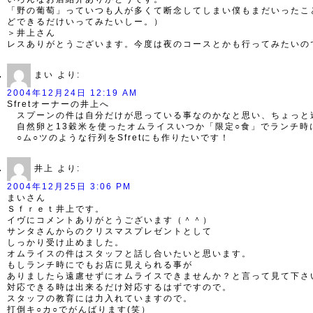
「野の葡萄」っていつも人が多くて断念してしまい僕もまだいったこ
どできるだけいってみたいしー。）
＞井上さん
レスありがとうございます。今度は夜のコースとかも行ってみたいので
まい
より:
2004年12月24日 12:19 AM
Sfretオーナーの井上へ
スプーンの件は自分だけが思っている事なのかなと思い、ちょっと
自然卵と13穀米を使ったオムライスいつか「限定○食」でランチ時
○ム○ツのような行列をSfretにも作りたいです！
井上
より:
2004年12月25日 3:06 PM
まいさん
Ｓｆｒｅｔ井上です。
イヴにコメントありがとうございます（＾＾）
サンタさんからのクリスマスプレゼントとして
しっかり受け止めました。
オムライスの件はスタッフと話し合いたいと思います。
もしランチ時にでもお店に見えられる事が
ありましたら遠慮せずにオムライスできませんか？と言って見て下さ
対応できる時は出来るだけ対応するはずですので。
スタッフの教育には力入れていますので。
打倒キ○カ○でがんばります(笑）