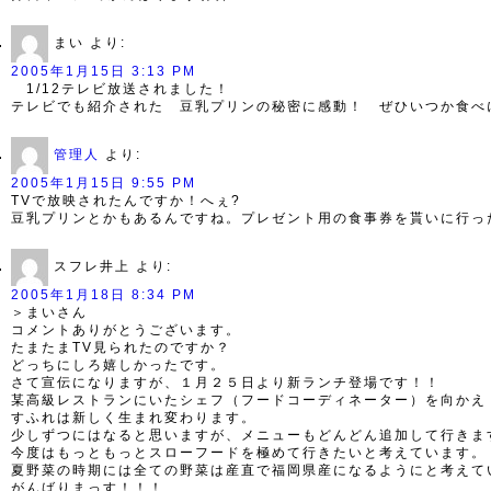
まい
より:
2005年1月15日 3:13 PM
1/12テレビ放送されました！
テレビでも紹介された 豆乳プリンの秘密に感動！ ぜひいつか食べ
管理人
より:
2005年1月15日 9:55 PM
TVで放映されたんですか！へぇ?
豆乳プリンとかもあるんですね。プレゼント用の食事券を貰いに行っ
スフレ井上
より:
2005年1月18日 8:34 PM
＞まいさん
コメントありがとうございます。
たまたまTV見られたのですか？
どっちにしろ嬉しかったです。
さて宣伝になりますが、１月２５日より新ランチ登場です！！
某高級レストランにいたシェフ（フードコーディネーター）を向かえ
すふれは新しく生まれ変わります。
少しずつにはなると思いますが、メニューもどんどん追加して行きま
今度はもっともっとスローフードを極めて行きたいと考えています。
夏野菜の時期には全ての野菜は産直で福岡県産になるようにと考えて
がんばりまっす！！！