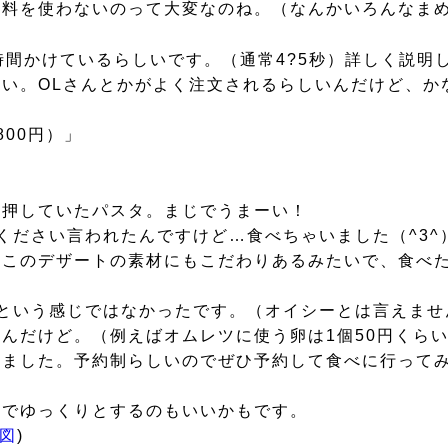
味料を使わないのって大変なのね。（なんかいろんなま
時間かけているらしいです。（通常4?5秒）詳しく説明
い。OLさんとかがよく注文されるらしいんだけど、か
00円）」
り押していたパスタ。まじでうまーい！
ください言われたんですけど…食べちゃいました（^3^
、このデザートの素材にもこだわりあるみたいで、食べ
という感じではなかったです。（オイシーとは言えませ
んだけど。（例えばオムレツに使う卵は1個50円くらい
てました。予約制らしいのでぜひ予約して食べに行って
こでゆっくりとするのもいいかもです。
図
)