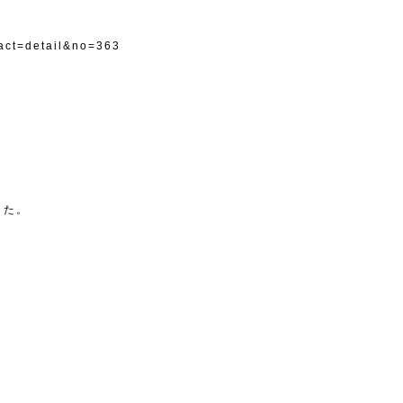
act=detail&no=363
した。