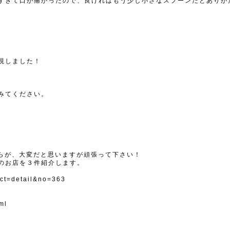
すぎて口が痛かったので、良ければもう少し小さなスプーンだとありが
現しました！
みてください。
）
からが、大変だと思いますが頑張って下さい！
のお店を３件紹介します。
ct=detail&no=363
ml