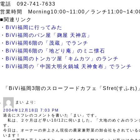
電話 092-741-7633
営業時間 Morning10:00~11:00／ランチ11:00~14:00
■関連リンク
・
BiVi福岡に行ってみた
・
BiVi福岡のパン屋「麹屋 天神店」
・
BiVi福岡6階の「茂蔵」でランチ
・
BiVi福岡6階の「地どり庵」のミニ懐石
・
BiVi福岡のトンカツ屋「キムカツ」のランチ
・
BiVi福岡の「中国大明火鍋城 天神食布」でランチ
「BiVi福岡3階のスローフードカフェ「Sfret(すふ
まい
より:
2004年12月18日 7:03 PM
過去にスフレのコメントを書いた「まい」です。
私は、２ケ月ほど早い10/12に伺いました。「大地のめぐみのラン
す。
今日は、オーナーの井上さん現役の農家兼野菜の卸会社をされている
います！