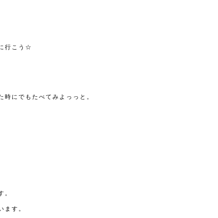
に行こう☆
た時にでもたべてみよっっと。
す。
います。