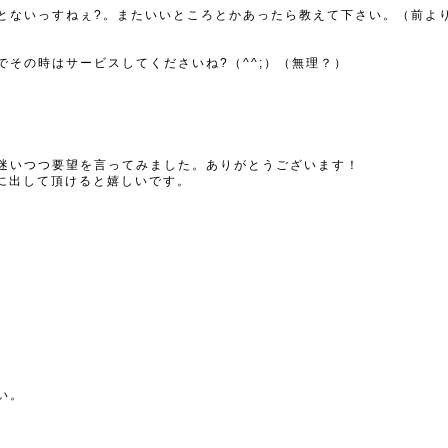
とないっすねぇ?。またいいところとかあったら教えて下さい。（前よ
その時はサービスしてくださいね?（^^;）（無理？）
迷いつつ要望を言ってみました。ありがとうございます！
に出して頂けると嬉しいです。
い。