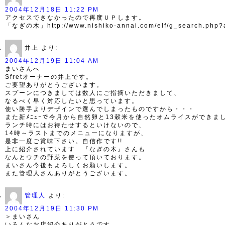
2004年12月18日 11:22 PM
アクセスできなかったので再度ＵＰします。
「なぎの木」http://www.nishiko-annai.com/elf/g_search.php?
井上
より:
2004年12月19日 11:04 AM
まいさんへ
Sfretオーナーの井上です。
ご要望ありがとうございます。
スプーンにつきましては数人にご指摘いただきまして、
なるべく早く対応したいと思っています。
使い勝手よりデザインで選んでしまったものですから・・・
また新ﾒﾆｭｰで今月から自然卵と13穀米を使ったオムライスができま
ランチ時にはお待たせするといけないので、
14時～ラストまでのメニューになりますが、
是非一度ご賞味下さい。自信作です!!
上に紹介されています 『なぎの木』さんも
なんとウチの野菜を使って頂いております。
まいさん今後もよろしくお願いします。
また管理人さんありがとうございます。
管理人
より:
2004年12月19日 11:30 PM
＞まいさん
いろんなお店紹介ありがとうです。