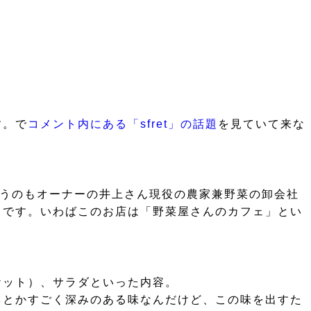
す。で
コメント内にある「sfret」の話題
を見ていて来な
いうのもオーナーの井上さん現役の農家兼野菜の卸会社
うです。いわばこのお店は「野菜屋さんのカフェ」とい
ケット）、サラダといった内容。
ネとかすごく深みのある味なんだけど、この味を出すた