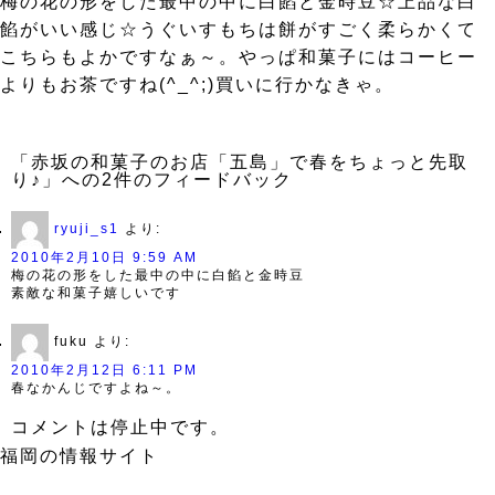
梅の花の形をした最中の中に白餡と金時豆☆上品な白
餡がいい感じ☆うぐいすもちは餅がすごく柔らかくて
こちらもよかですなぁ～。やっぱ和菓子にはコーヒー
よりもお茶ですね(^_^;)買いに行かなきゃ。
「赤坂の和菓子のお店「五島」で春をちょっと先取
り♪」への2件のフィードバック
ryuji_s1
より:
2010年2月10日 9:59 AM
梅の花の形をした最中の中に白餡と金時豆
素敵な和菓子嬉しいです
fuku
より:
2010年2月12日 6:11 PM
春なかんじですよね～。
コメントは停止中です。
福岡の情報サイト