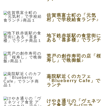
佐賀県富士町の「元気
村」で学校給食ランチ♪
地下鉄赤坂駅の食堂街に
ある「喜多楼」でランチ
荒戸の創作寿司の店「桜
寿し」で晩御飯♪
薬院駅近くのカフェ
「Blueberry Cafe」で
ランチ
けやき通りの「ヴェネツ
ィア食堂 アルバーカ