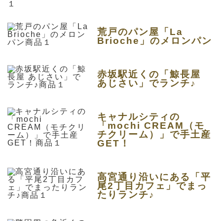
荒戸のパン屋「La
Brioche」のメロンパン
赤坂駅近くの「鯨長屋
あじさい」でランチ♪
キャナルシティの
「mochi CREAM（モ
チクリーム）」で手土産
GET！
高宮通り沿いにある「平
尾2丁目カフェ」でまっ
たりランチ♪