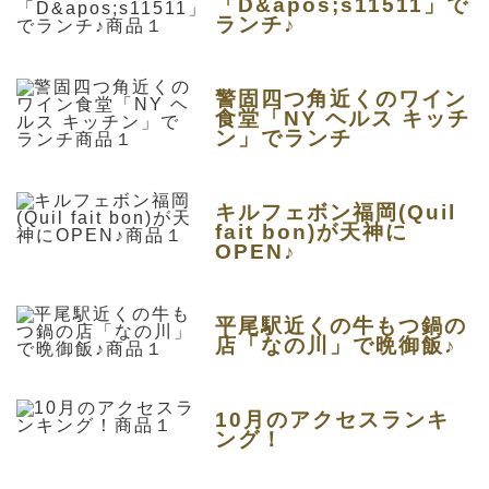
「D&apos;s11511」で
ランチ♪
警固四つ角近くのワイン
食堂「NY ヘルス キッチ
ン」でランチ
キルフェボン福岡(Quil
fait bon)が天神に
OPEN♪
平尾駅近くの牛もつ鍋の
店「なの川」で晩御飯♪
10月のアクセスランキ
ング！