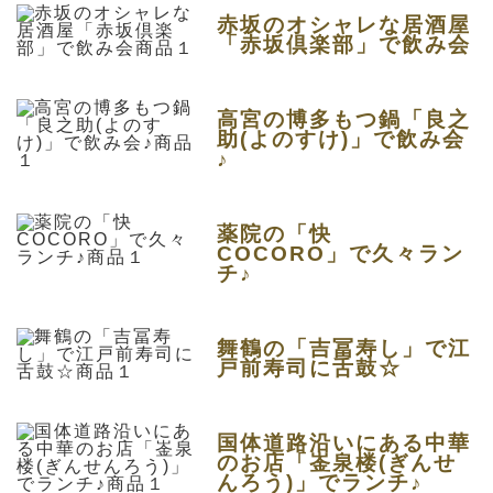
赤坂のオシャレな居酒屋
「赤坂倶楽部」で飲み会
高宮の博多もつ鍋「良之
助(よのすけ)」で飲み会
♪
薬院の「快
COCORO」で久々ラン
チ♪
舞鶴の「吉冨寿し」で江
戸前寿司に舌鼓☆
国体道路沿いにある中華
のお店「崟泉楼(ぎんせ
んろう)」でランチ♪