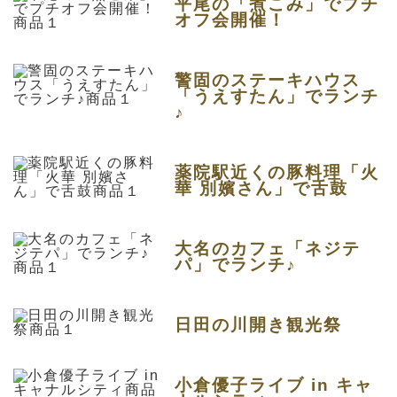
平尾の「煮こみ」でプチ
オフ会開催！
警固のステーキハウス
「うえすたん」でランチ
♪
薬院駅近くの豚料理「火
華 別嬪さん」で舌鼓
大名のカフェ「ネジテ
パ」でランチ♪
日田の川開き観光祭
小倉優子ライブ in キャ