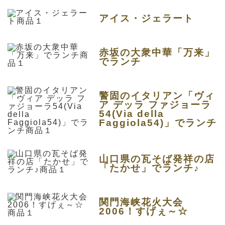
アイス・ジェラート
赤坂の大衆中華「万来」
でランチ
警固のイタリアン「ヴィ
ア デッラ ファジョーラ
54(Via della
Faggiola54)」でランチ
山口県の瓦そば発祥の店
「たかせ」でランチ♪
関門海峡花火大会
2006！すげぇ～☆