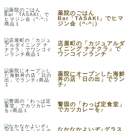
薬院のごはん
Bar「TASAKI」でヒマ
ジン会（^-^;）
店屋町の「カジュアルダ
イニング ナナクラ」で
ワンコインランチ
薬院にオープンした海鮮
丼の店「日の出」でラン
チ♪
警固の「わっぱ定食堂」
でカツカレーを♪
なかなかよいぞ♪グラス