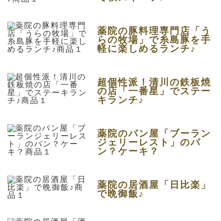
薬院の豚料理専門店「う
らの牧場」で糸島豚を手
軽に楽しめるランチ♪
超個性派！清川の鉄板焼
の店「一番星」でステー
キランチ♪
薬院のパン屋「ブーラン
ジェリーレスト」のパ
ン？ケーキ？
薬院の居酒屋「日比楽」
で晩御飯♪