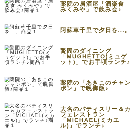
薬院の居酒屋「酒楽食
みくみや」で飲み会♪
阿蘇草千里で夕日を...。
警固のダイニング
「MUGHETTO(ミュゲ
ット)」でお手頃ランチ♪
薬院の「あきこのチャン
ポン」で晩御飯♪
大名のパティスリー＆カ
フェレストラン
「MICHAEL(ミカエ
ル)」でランチ♪