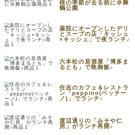
桜の季節が去る前に＠舞
鶴公園
薬院にオープンしたデリ
とスープの店「キッシュ
×キッシュ」で夜ランチ♪
六本松の居酒屋「博多ま
るとも」で晩御飯♪
住吉のカフェ＆レストラ
ン「peppino(ペッチー
ノ)」でランチ♪
渡辺通りの「みそや仁
房」がランチ再開♪