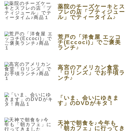
薬院のチーズケーキとス
フレの店「プティジュー
ル」でティータイム♪
荒戸の「洋食屋 エッコ
チ(Eccoci)」でご褒美
ランチ♪
高宮のアメリカン食堂
「ロリンズ」でお手頃ラ
ンチ♪
「いま、会いにゆきま
す」のDVDがキタ！
天神で朝食を♪今年も
「朝カフェ」に行ってき