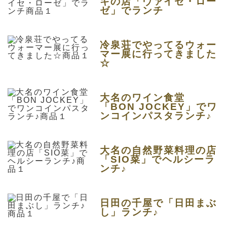
キの店「ヴァイセ・ロー
ゼ」でランチ
冷泉荘でやってるウォー
マー展に行ってきました
☆
大名のワイン食堂
「BON JOCKEY」でワ
ンコインパスタランチ♪
大名の自然野菜料理の店
「SIO菜」でヘルシーラ
ンチ♪
日田の千屋で「日田まぶ
し」ランチ♪