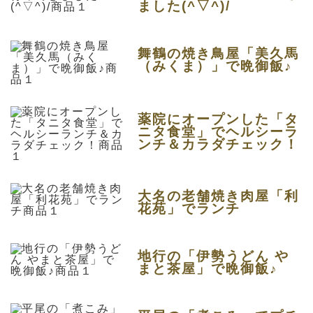
ました(^▽^)/
舞鶴の焼き鳥屋「美久馬
（みくま）」で晩御飯♪
薬院にオープンした「タ
ニタ食堂」でヘルシーラ
ンチ＆カラダチェック！
大名の老舗焼き肉屋「利
花苑」でランチ
地行の「伊勢うどん や
まと茶屋」で晩御飯♪