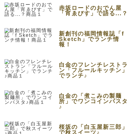
赤坂ロードのおでん屋
「宵ゑびす」で語る...？
新創刊の福岡情報誌「f
Sketch」でランチ情
報！
白金のフレンチレストラ
ン「フルールキッチン」
でランチ♪
白金の「煮こみの製麺
所」でワンコインパスタ
♪
桜坂の「白玉屋新三郎」
で秋スイーツ♪