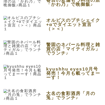
春吉の老舗もつ料理の店
「かわ乃」で晩御飯♪
オルビスのプチシェイク
+αでダイエット宣言
（＞＜）
警固のネパール料理と雑
貨の店「マイティガル」
でランチ♪
kyushhu eyes10月号
発売！今月も載ってまー
ーす！
大名の食彩酒房「月の
兎」でランチ♪