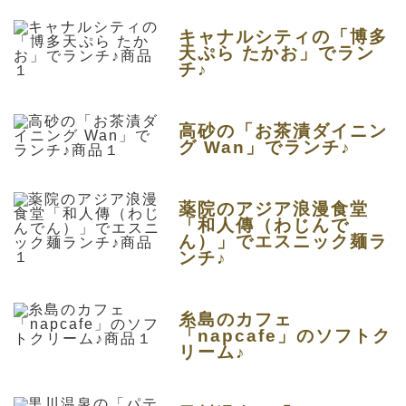
キャナルシティの「博多
天ぷら たかお」でラン
チ♪
高砂の「お茶漬ダイニン
グ Wan」でランチ♪
薬院のアジア浪漫食堂
「和人傳（わじんで
ん）」でエスニック麺ラ
ンチ♪
糸島のカフェ
「napcafe」のソフトク
リーム♪