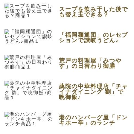
スープを飲み干した後で
も替え玉できる？
「福岡麺通団」のレセプ
ションで讃岐うどん♪
荒戸の料理屋「みつや
す」の日替わり御膳
薬院の中華料理店「チャ
イナダイニング 劉」で
晩御飯♪
港のハンバーグ屋「ドン
キホー亭」のランチ