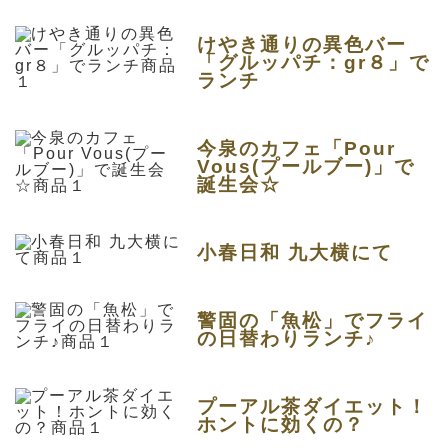
けやき通りの異色バー
「グルッパチ：gr８」で
ランチ
今泉のカフェ「Pour
Vous(プールブー)」で
誕生会☆
小春日和 九大横にて
警固の「魚松」でフライ
の日替わりランチ♪
プーアル茶ダイエット！
ホントに効くの？