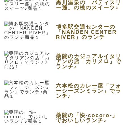
黒川温泉の「パティスリ
ー麓」の桃のスイーツ♪
博多駅交通センターの
「NANDEN CENTER
RIVER」のランチ
薬院のカジュアルイタリ
アンの店「カリメロ」で
ランチ♪
六本松のカレー屋「フォ
ーシーズンミラン」でラ
ンチ♪
薬院の「快-cocoro-」
でおいしいランチ♪