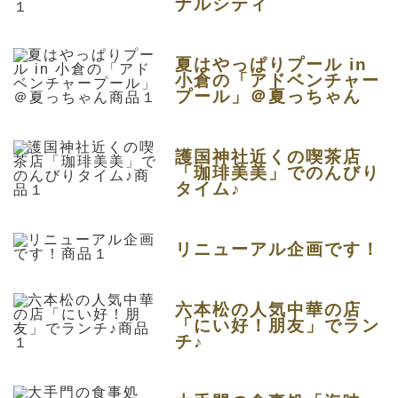
ナルシティ
夏はやっぱりプール in
小倉の「アドベンチャー
プール」＠夏っちゃん
護国神社近くの喫茶店
「珈琲美美」でのんびり
タイム♪
リニューアル企画です！
六本松の人気中華の店
「にい好！朋友」でラン
チ♪