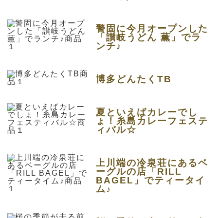
警固に今月オープンした
「讃岐うどん 薫」でラ
ンチ♪
博多どんたくTB
夏といえばカレーでし
ょ！糸島カレーフェステ
ィバル☆
上川端の冷泉荘にあるベ
ーグルの店「RILL
BAGEL」でティータイ
ム♪