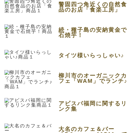
警固四つ角近くの自然食
品のお店「食楽工房」
続・種子島の安納黄金で
石焼芋！
タイツ様いらっしゃい♪
柳川市のオーガニックカ
フェ「WAM」でランチ♪
アビスパ福岡に関するリ
ンク集
大名のカフェ＆バー