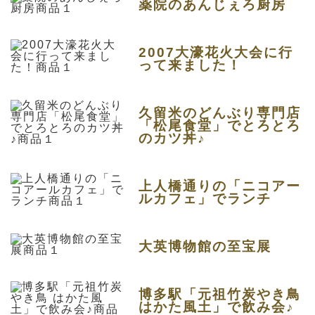
薬院のあんじぇろ厨房
2007大濠花火大会に行
って来ました！
久留米のどんぶり専門店
「松尾食堂」でとろとろ
のカツ丼♪
上人橋通りの「ニコアー
ルカフェ」でランチ
大英博物館の至宝展
博多駅「元祖竹炭やき鳥
はかた風土」で飲み会♪