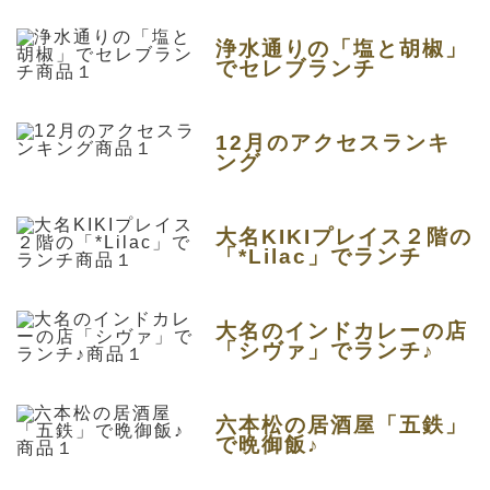
浄水通りの「塩と胡椒」
でセレブランチ
12月のアクセスランキ
ング
大名KIKIプレイス２階の
「*Lilac」でランチ
大名のインドカレーの店
「シヴァ」でランチ♪
六本松の居酒屋「五鉄」
で晩御飯♪