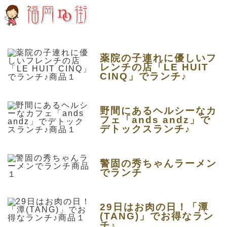
薬院の子連れに優しいフ
レンチの店「LE HUIT
CINQ」でランチ♪
野間にあるヘルシーなカ
フェ「ands andz」で
デトックスランチ♪
警固の秀ちゃんラーメン
でランチ
29日はお肉の日！「潭
(TANG)」でお得なラン
チ♪