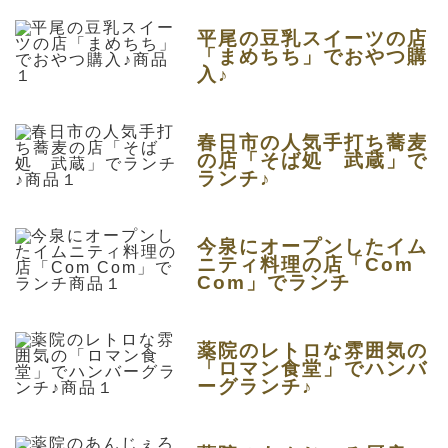
平尾の豆乳スイーツの店
「まめちち」でおやつ購
入♪
春日市の人気手打ち蕎麦
の店「そば処 武蔵」で
ランチ♪
今泉にオープンしたイム
ニティ料理の店「Com
Com」でランチ
薬院のレトロな雰囲気の
「ロマン食堂」でハンバ
ーグランチ♪