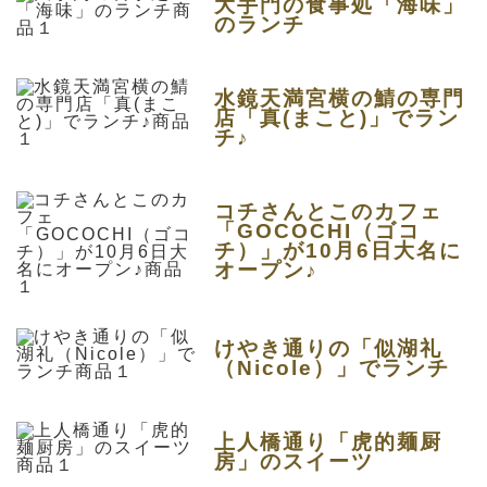
大手門の食事処「海味」
のランチ
水鏡天満宮横の鯖の専門
店「真(まこと)」でラン
チ♪
コチさんとこのカフェ
「GOCOCHI（ゴコ
チ）」が10月6日大名に
オープン♪
けやき通りの「似湖礼
（Nicole）」でランチ
上人橋通り「虎的麺厨
房」のスイーツ