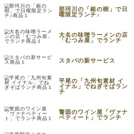
那珂川の「銀の樹」で日
曜限定ランチ♪
大名の味噌ラーメンの店
「むつみ屋」でランチ
スタバの新サービス
平尾の「九州旬素材 イ
イナル」でねぎそばラン
チ
警固のワイン屋「ヴァナ
ペティート」でランチ