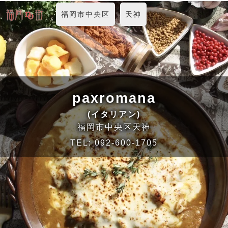
福岡市中央区
天神
paxromana
(イタリアン)
福岡市中央区天神
TEL:
092-600-1705