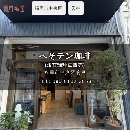
福岡市中央区
天神
へそテン珈琲
(焙煎珈琲豆販売)
福岡市中央区荒戸
TEL:
080-9102-3959