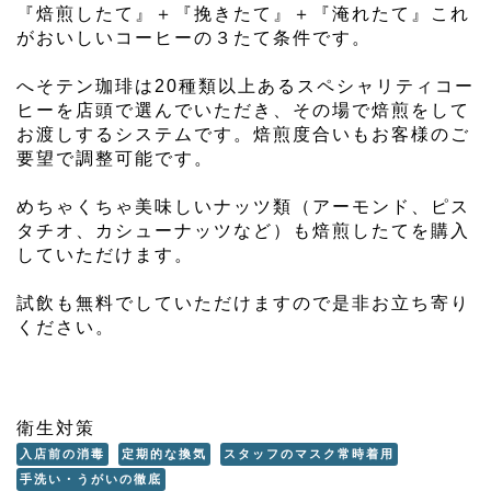
『焙煎したて』＋『挽きたて』＋『淹れたて』これ
がおいしいコーヒーの３たて条件です。
へそテン珈琲は20種類以上あるスペシャリティコー
ヒーを店頭で選んでいただき、その場で焙煎をして
お渡しするシステムです。焙煎度合いもお客様のご
要望で調整可能です。
めちゃくちゃ美味しいナッツ類（アーモンド、ピス
タチオ、カシューナッツなど）も焙煎したてを購入
していただけます。
試飲も無料でしていただけますので是非お立ち寄り
ください。
衛生対策
入店前の消毒
定期的な換気
スタッフのマスク常時着用
手洗い・うがいの徹底