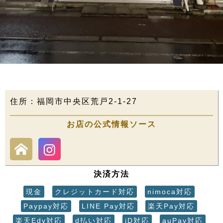
住所：福岡市中央区荒戸2-1-27
お店の公式情報ソース
決済方法
現金
クレジットカード対応
nimoca対応
Paypay対応
LINE Pay対応
楽天Pay対応
楽天Edy対応
d払い対応
iD対応
auPay対応