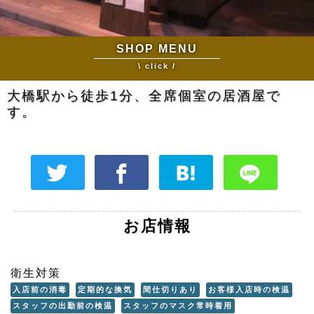
SHOP MENU
\ click /
大橋駅から徒歩1分、全席個室の居酒屋で
す。
お店情報
衛生対策
入店前の消毒
定期的な換気
間仕切りあり
お客様入店時の検温
スタッフの出勤前の検温
スタッフのマスク常時着用