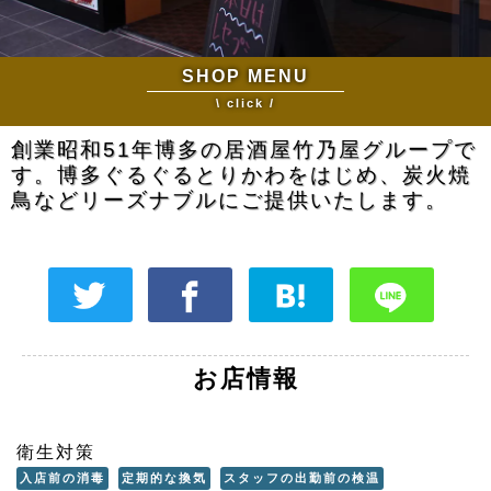
SHOP MENU
\ click /
創業昭和51年博多の居酒屋竹乃屋グループで
す。博多ぐるぐるとりかわをはじめ、炭火焼
鳥などリーズナブルにご提供いたします。
お店情報
衛生対策
入店前の消毒
定期的な換気
スタッフの出勤前の検温