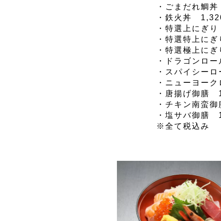
・ごまだれ鯛丼 
・鉄火丼 1,32
・特選上にぎり（
・特選特上にぎり
・特選極上にぎり
・ドラゴンロール
・スパイシーロー
・ニューヨークロ
・唐揚げ御膳 1
・チキン南蛮御膳
・塩サバ御膳 1
※全て税込み