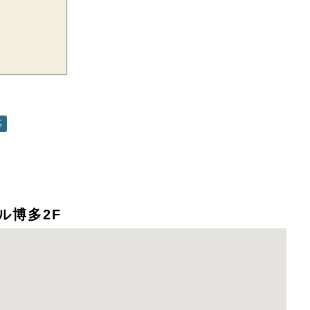
応
ル博多2F