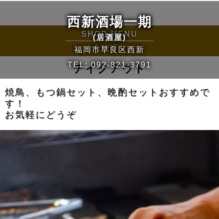
西新酒場一期
SHOP MENU
(居酒屋)
\ click /
福岡市早良区西新
TEL:
092-821-3791
テイクアウト
焼鳥、もつ鍋セット、晩酌セットおすすめで
す！
お気軽にどうぞ