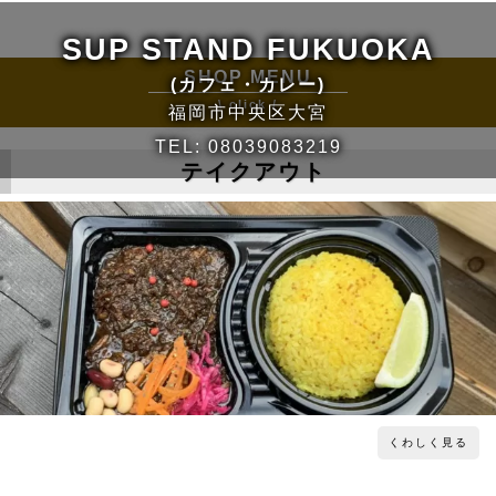
SUP STAND FUKUOKA
SHOP MENU
(カフェ・カレー)
\ click /
福岡市中央区大宮
TEL:
08039083219
テイクアウト
くわしく見る